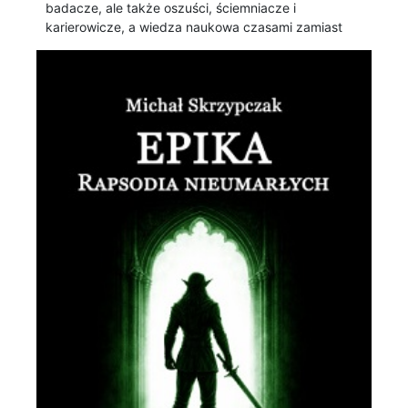
badacze, ale także oszuści, ściemniacze i
karierowicze, a wiedza naukowa czasami zamiast