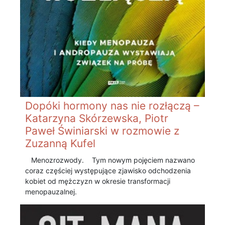
Dopóki hormony nas nie rozłączą –
Katarzyna Skórzewska, Piotr
Paweł Świniarski w rozmowie z
Zuzanną Kufel
Menozrozwody. Tym nowym pojęciem nazwano
coraz częściej występujące zjawisko odchodzenia
kobiet od mężczyzn w okresie transformacji
menopauzalnej.