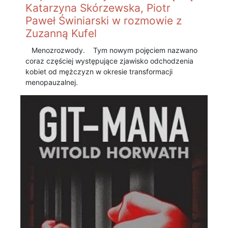
Katarzyna Skórzewska, Piotr
Paweł Świniarski w rozmowie z
Zuzanną Kufel
Menozrozwody. Tym nowym pojęciem nazwano
coraz częściej występujące zjawisko odchodzenia
kobiet od mężczyzn w okresie transformacji
menopauzalnej.