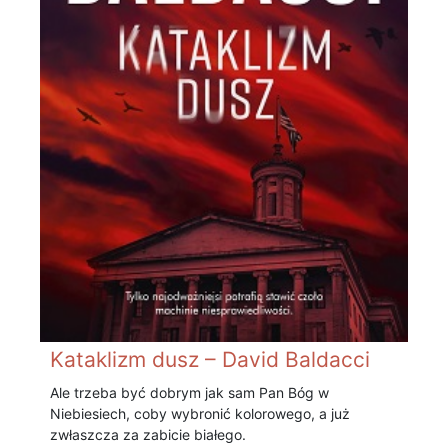
Kataklizm dusz – David Baldacci
Ale trzeba być dobrym jak sam Pan Bóg w
Niebiesiech, coby wybronić kolorowego, a już
zwłaszcza za zabicie białego.