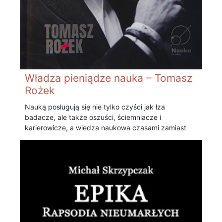
Władza pieniądze nauka – Tomasz
Rożek
Nauką posługują się nie tylko czyści jak łza
badacze, ale także oszuści, ściemniacze i
karierowicze, a wiedza naukowa czasami zamiast