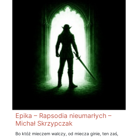
Epika – Rapsodia nieumarłych –
Michał Skrzypczak
Bo któż mieczem walczy, od miecza ginie, ten zaś,