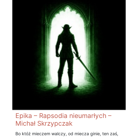
Epika – Rapsodia nieumarłych –
Michał Skrzypczak
Bo któż mieczem walczy, od miecza ginie, ten zaś,