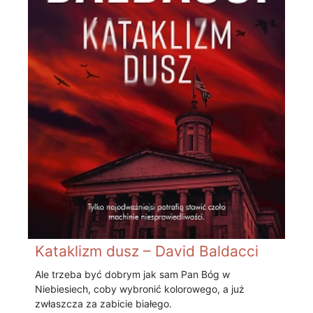
Kataklizm dusz – David Baldacci
Ale trzeba być dobrym jak sam Pan Bóg w
Niebiesiech, coby wybronić kolorowego, a już
zwłaszcza za zabicie białego.