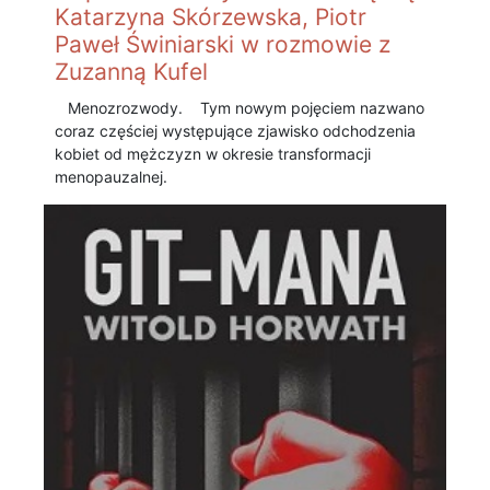
Katarzyna Skórzewska, Piotr
Paweł Świniarski w rozmowie z
Zuzanną Kufel
Menozrozwody. Tym nowym pojęciem nazwano
coraz częściej występujące zjawisko odchodzenia
kobiet od mężczyzn w okresie transformacji
menopauzalnej.