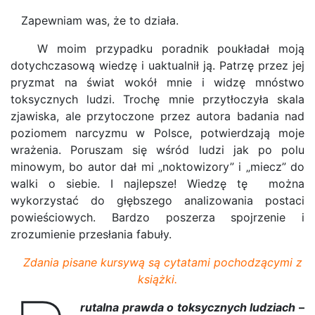
Zapewniam was, że to działa.
W moim przypadku poradnik poukładał moją
dotychczasową wiedzę i uaktualnił ją. Patrzę przez jej
pryzmat na świat wokół mnie i widzę mnóstwo
toksycznych ludzi. Trochę mnie przytłoczyła skala
zjawiska, ale przytoczone przez autora badania nad
poziomem narcyzmu w Polsce, potwierdzają moje
wrażenia. Poruszam się wśród ludzi jak po polu
minowym, bo autor dał mi „noktowizory” i „miecz” do
walki o siebie. I najlepsze! Wiedzę tę można
wykorzystać do głębszego analizowania postaci
powieściowych. Bardzo poszerza spojrzenie i
zrozumienie przesłania fabuły.
Zdania pisane kursywą są cytatami pochodzącymi z
książki.
rutalna prawda o toksycznych ludziach
–