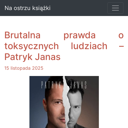
Na ostrzu książki
Brutalna prawda o
toksycznych ludziach –
Patryk Janas
15 listopada 2025