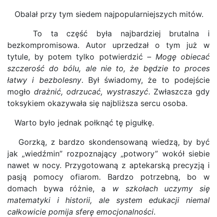
Obalał przy tym siedem najpopularniejszych mitów.
To ta część była najbardziej brutalna i
bezkompromisowa. Autor uprzedzał o tym już w
tytule, by potem tylko potwierdzić –
Mogę obiecać
szczerość do bólu, ale nie to, że będzie to proces
łatwy i bezbolesny
. Był świadomy, że to podejście
mogło
drażnić, odrzucać, wystraszyć
. Zwłaszcza gdy
toksykiem okazywała się najbliższa sercu osoba.
Warto było jednak połknąć tę pigułkę.
Gorzką, z bardzo skondensowaną wiedzą, by być
jak „wiedźmin” rozpoznający „potwory” wokół siebie
nawet w nocy. Przygotowaną z aptekarską precyzją i
pasją pomocy ofiarom. Bardzo potrzebną, bo w
domach bywa różnie, a
w szkołach uczymy się
matematyki i historii, ale system edukacji niemal
całkowicie pomija sferę emocjonalności
.