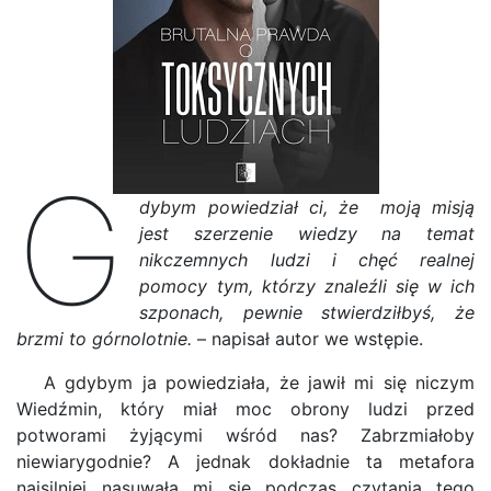
G
dybym powiedział ci, że moją misją
jest szerzenie wiedzy na temat
nikczemnych ludzi i chęć realnej
pomocy tym, którzy znaleźli się w ich
szponach, pewnie stwierdziłbyś, że
brzmi to górnolotnie.
– napisał autor we wstępie.
A gdybym ja powiedziała, że jawił mi się niczym
Wiedźmin, który miał moc obrony ludzi przed
potworami żyjącymi wśród nas? Zabrzmiałoby
niewiarygodnie? A jednak dokładnie ta metafora
najsilniej nasuwała mi się podczas czytania tego