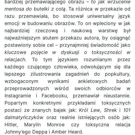
bardziej przemawiającego obrazu –
to jak wrzucenie
mentosa do butelki z colą
. Ta różnica w przekazie od
razu przemawiała, bo stosował uniwersalny język
emocji w budowaniu obrazów. To on wpleciony w jak
najbardziej rzeczową i naukową warstwę był
najważniejszym atutem przekazu autora, by osiągnąć
postawiony sobie cel – przynajmniej świadomość jako
kluczowe pojęcie w dyskusji o toksyczności w
relacjach
. To tym językiem rozumianym przez
każdego czującego człowieka, odwołującym się dla
lepszego zilustrowania zagadnień do popkultury,
wzbogaconym wynikami ankietowych badań
przeprowadzonych wśród swoich odbiorców w
Instagramie i Facebooku, przemawiał nieustannie.
Popartym konkretnymi przykładami toksycznych
postaci ze znanych bajek jak:
Król Lew
,
Shrek
i
101
dalmatyńczyków
oraz realnie istniejących osób jak:
Hitler, Marylin Monroe czy toksyczna relacja
Johnny’ego Deppa i Amber Heard.