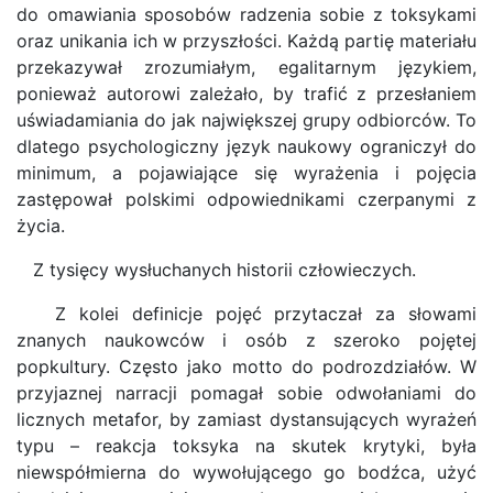
do omawiania sposobów radzenia sobie z toksykami
oraz unikania ich w przyszłości. Każdą partię materiału
przekazywał zrozumiałym, egalitarnym językiem,
ponieważ autorowi zależało, by trafić z przesłaniem
uświadamiania do jak największej grupy odbiorców. To
dlatego psychologiczny język naukowy ograniczył do
minimum, a pojawiające się wyrażenia i pojęcia
zastępował polskimi odpowiednikami czerpanymi z
życia.
Z tysięcy wysłuchanych historii człowieczych.
Z kolei definicje pojęć przytaczał za słowami
znanych naukowców i osób z szeroko pojętej
popkultury. Często jako motto do podrozdziałów. W
przyjaznej narracji pomagał sobie odwołaniami do
licznych metafor, by zamiast dystansujących wyrażeń
typu – reakcja toksyka na skutek krytyki, była
niewspółmierna do wywołującego go bodźca, użyć