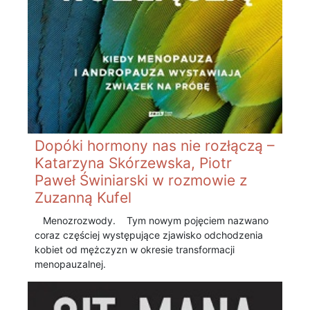
Dopóki hormony nas nie rozłączą –
Katarzyna Skórzewska, Piotr
Paweł Świniarski w rozmowie z
Zuzanną Kufel
Menozrozwody. Tym nowym pojęciem nazwano
coraz częściej występujące zjawisko odchodzenia
kobiet od mężczyzn w okresie transformacji
menopauzalnej.