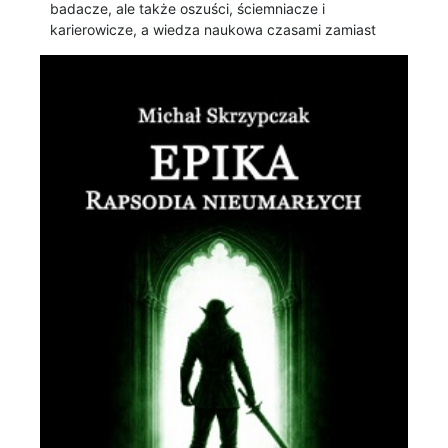
badacze, ale także oszuści, ściemniacze i
karierowicze, a wiedza naukowa czasami zamiast