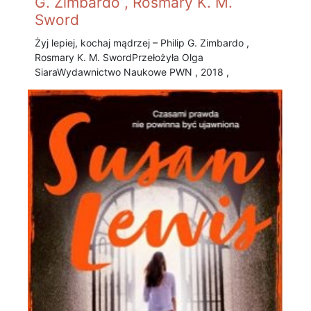
G. Zimbardo , Rosmary K. M.
Sword
Żyj lepiej, kochaj mądrzej – Philip G. Zimbardo ,
Rosmary K. M. Sword Przełożyła Olga
Siara Wydawnictwo Naukowe PWN , 2018 ,