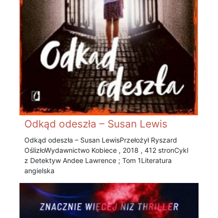
Odkąd odeszła – Susan Lewis
Odkąd odeszła – Susan Lewis Przełożył Ryszard
Oślizło Wydawnictwo Kobiece , 2018 , 412 stronCykl
z Detektyw Andee Lawrence ; Tom 1 Literatura
angielska