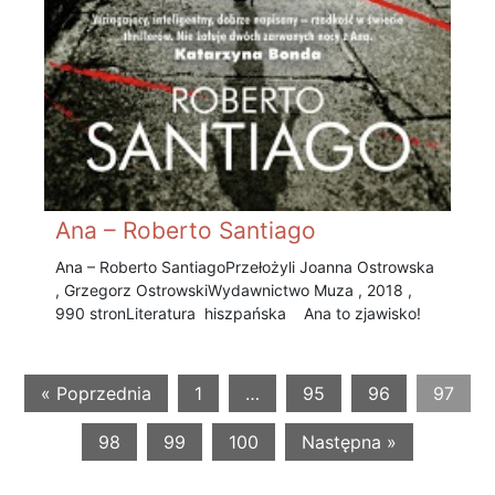
Ana – Roberto Santiago
Ana – Roberto Santiago Przełożyli Joanna Ostrowska
, Grzegorz Ostrowski Wydawnictwo Muza , 2018 ,
990 stronLiteratura hiszpańska Ana to zjawisko!
« Poprzednia
1
…
95
96
97
98
99
100
Następna »