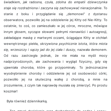
świadkiem,
jak radosna, czuła, zdolna do empatii dziewczynka
staje się rozdrażniona i zaczyna się zachowywać nieracjonalnie
. To
stanie z boku i przyglądanie się „demonowi” z dystansu
obserwatora, pozwoliło jej na oddzielenie jej Kitty od Nie-Kitty. To
ostatnie, to coś, co zamieszkało w jej córce, mroczne, mówiące
innym głosem, syczące słowami pełnymi nienawiści i autoagresji,
zakładające maskę z martwymi oczami, ściągające Kitty w otchłań
wewnętrznego piekła,
skrzywiona psychicznie istota, która miota
się, wrzeszczy i sączy jad do jej ciała i duszy
, nazwała demonem.
Od razu zastrzegła jednak, że nie miała na myśli mocy
nadprzyrodzonych, ale zachowania i wygląd fizyczny, gdy się
ujawniała choroba, które go przypominały. To jednoznaczne
wyodrębnienie choroby i oddzielenie jej od osobowości córki,
pozwoliło jej na skuteczną walkę z chorobą, a mnie na
zrozumienie, z czym tak naprawdę musiała się zmierzyć. Po prostu
koszmar!
Była również dziennikarką.