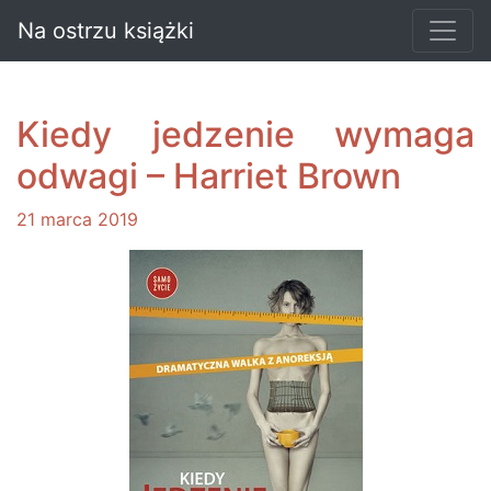
Na ostrzu książki
Kiedy jedzenie wymaga
odwagi – Harriet Brown
21 marca 2019