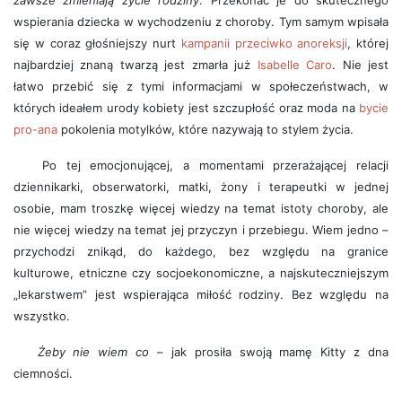
zawsze zmieniają życie rodziny
. Przekonać je do skutecznego
wspierania dziecka w wychodzeniu z choroby. Tym samym wpisała
się w coraz głośniejszy nurt
kampanii przeciwko anoreksji
, której
najbardziej znaną twarzą jest zmarła już
Isabelle Caro
. Nie jest
łatwo przebić się z tymi informacjami w społeczeństwach, w
których ideałem urody kobiety jest szczupłość oraz moda na
bycie
pro-ana
pokolenia motylków, które nazywają to stylem życia.
Po tej emocjonującej, a momentami przerażającej relacji
dziennikarki, obserwatorki, matki, żony i terapeutki w jednej
osobie, mam troszkę więcej wiedzy na temat istoty choroby, ale
nie więcej wiedzy na temat jej przyczyn i przebiegu. Wiem jedno –
przychodzi znikąd, do każdego, bez względu na granice
kulturowe, etniczne czy socjoekonomiczne, a najskuteczniejszym
„lekarstwem” jest wspierająca miłość rodziny. Bez względu na
wszystko.
Żeby nie wiem co
– jak prosiła swoją mamę Kitty z dna
ciemności.