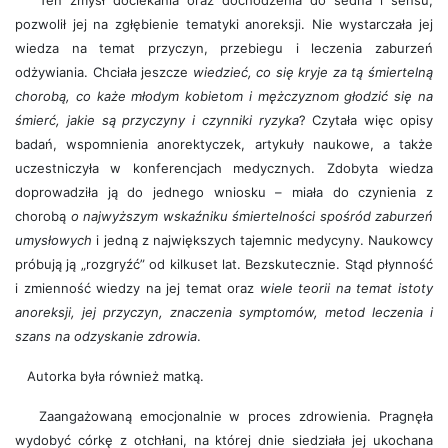
Ten zmysł dociekania oraz dochodzenia do sedna i sensu,
pozwolił jej na zgłębienie tematyki anoreksji. Nie wystarczała jej
wiedza na temat przyczyn, przebiegu i leczenia zaburzeń
odżywiania. Chciała jeszcze
wiedzieć, co się kryje za tą śmiertelną
chorobą, co każe młodym kobietom i mężczyznom głodzić się na
śmierć, jakie są przyczyny i czynniki ryzyka
? Czytała więc opisy
badań, wspomnienia anorektyczek, artykuły naukowe, a także
uczestniczyła w konferencjach medycznych. Zdobyta wiedza
doprowadziła ją do jednego wniosku – miała do czynienia z
chorobą
o najwyższym wskaźniku śmiertelności spośród zaburzeń
umysłowych
i jedną z największych tajemnic medycyny. Naukowcy
próbują ją „rozgryźć” od kilkuset lat. Bezskutecznie. Stąd płynność
i zmienność wiedzy na jej temat oraz
wiele teorii na temat istoty
anoreksji, jej przyczyn, znaczenia symptomów, metod leczenia i
szans na odzyskanie zdrowia
.
Autorka była również matką.
Zaangażowaną emocjonalnie w proces zdrowienia. Pragnęła
wydobyć córkę z otchłani, na której dnie siedziała jej ukochana