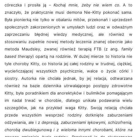
córeczka i prosiła ją –
Kochaj mnie, żeby nie wiem co
. A to
znaczyło, że praktycznie musi demona Nie-Kitty pokonać sama.
Była pionierką nie tylko w obalaniu mitów, przekonań i uprzedzeń
społecznych zakorzenionych w umysłach ludzi oraz w odważnym
zaprzeczaniu błędnej wiedzy medycznej, ale również w
stosowaniu zupełnie nowej metody leczenia znanej obecnie jako
metoda Maudsley, zwanej również terapią FTB (z ang.
family
based therapy
) opartą na rodzinie. W dużej mierze to historia nie
tyle choroby Kitty, co historia jej całej rodziny w trudnej, ciężkiej,
wycieńczającej wszystkich psychicznie, walce o życie córki i
siostry. Autorka nie chciała jednak, by jej relacja, odtwarzana
również na bazie dziennika utrwalającego postępy zdrowotne
Kitty, była poradnikiem dla anorektyków i bulimików pomagającym
im nadal trwać w chorobie, dlatego unikała podawania wielu
szczegółów, jak na przykład waga Kitty. Swoją relacją chciała
przede wszystkim wesprzeć rodziny dotknięte zaburzeniami
odżywiania, ale i z
depresją, zaburzeniami lękowymi, schizofrenią,
chorobą dwubiegunową i z wieloma innymi chorobami, które na