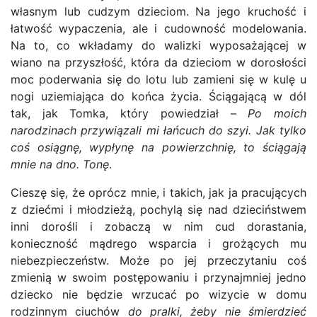
własnym lub cudzym dzieciom. Na jego kruchość i
łatwość wypaczenia, ale i cudowność modelowania.
Na to, co wkładamy do walizki wyposażającej w
wiano na przyszłość, która da dzieciom w dorosłości
moc poderwania się do lotu lub zamieni się w kulę u
nogi uziemiająca do końca życia. Ściągającą w dól
tak, jak Tomka, który powiedział –
Po moich
narodzinach przywiązali mi łańcuch do szyi. Jak tylko
coś osiągnę, wypłynę na powierzchnię, to ściągają
mnie na dno. Tonę
.
Cieszę się, że oprócz mnie, i takich, jak ja pracujących
z dziećmi i młodzieżą, pochylą się nad dzieciństwem
inni dorośli i zobaczą w nim cud dorastania,
konieczność mądrego wsparcia i grożących mu
niebezpieczeństw. Może po jej przeczytaniu coś
zmienią w swoim postępowaniu i przynajmniej jedno
dziecko nie będzie wrzucać po wizycie w domu
rodzinnym ciuchów
do pralki, żeby nie śmierdzieć