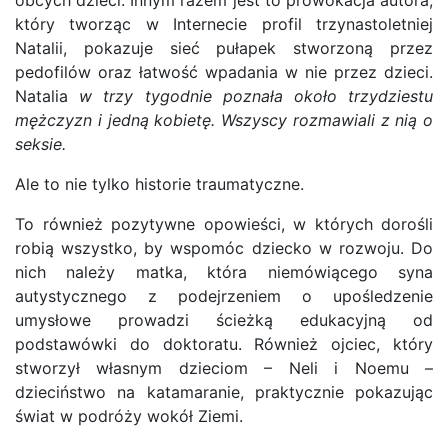
obcych dzieci. Innym razem jest to prowokacja autora,
który tworząc w Internecie profil trzynastoletniej
Natalii, pokazuje sieć pułapek stworzoną przez
pedofilów oraz łatwość wpadania w nie przez dzieci.
Natalia
w trzy tygodnie poznała około trzydziestu
mężczyzn i jedną kobietę. Wszyscy rozmawiali z nią o
seksie.
Ale to nie tylko historie traumatyczne.
To również pozytywne opowieści, w których dorośli
robią wszystko, by wspomóc dziecko w rozwoju. Do
nich należy matka, która niemówiącego syna
autystycznego z podejrzeniem o upośledzenie
umysłowe prowadzi ścieżką edukacyjną od
podstawówki do doktoratu. Również ojciec, który
stworzył własnym dzieciom – Neli i Noemu –
dzieciństwo na katamaranie, praktycznie pokazując
świat w podróży wokół Ziemi.