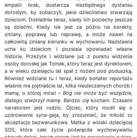
empatii brak, dostarcza niezbędnego dystansu
dorosłym, by zobaczyli, jakie dzieciństwo stwarzają
dzieciom. Dokładnie teraz, kiedy ich pociechy jeszcze
są dziećmi. Kiedy nie jest za późno na korekty,
zmiany, poprawę lub naprawę, a może nawet na
całkowitą zmianę kierunku w wychowaniu. Nadstawia
ucha ku dzieciom i pozwala opowiadać własne
historie. Przeżyte i widziane już z punktu widzenia
osoby dorosłej jak Tomek, który teraz jest dyrektorem,
a w wieku dziesięciu lat spał z nożem pod poduszką.
Również widziane tu i teraz, kiedy bohater reportażu
właśnie ma piętnaście lat, kilka nieuleczalnych chorób i
mamę, o której mówi –
Bóg nie może być wszędzie,
dlatego stworzył mamę. Bardzo cię kocham.
Czasami
narratorem jest rodzic. Ojciec, który modli się o
uzdrowienie syna-geja, by zrozumieć, że miłość to
akceptacja bezwarunkowa. Matka z wioski dziecięcej
SOS, która całe życie poświęciła wychowywaniu