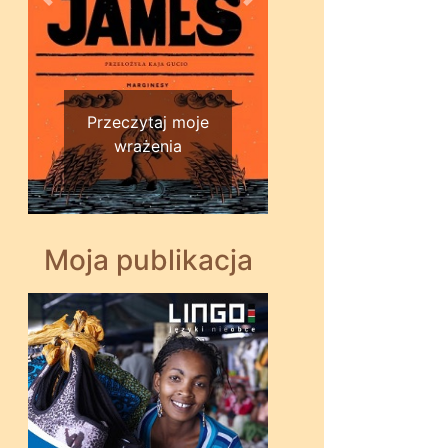
Wstecz
Dalej
Przeczytaj moje
wrażenia
Moja publikacja