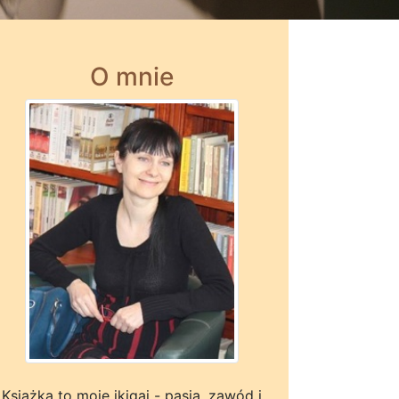
O mnie
Książka to moje ikigai - pasja, zawód i