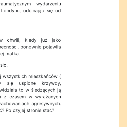
raumatycznym wydarzeniu
 Londynu, odcinając się od
hwili, kiedy już jako
becności, ponownie pojawiła
jej matka.
sło.
 wszystkich mieszkańców (
ły się uśpione krzywdy,
 widziała to w śledzących ją
, a z czasem w wyrażanych
 zachowaniach agresywnych.
? Po czyjej stronie stać?