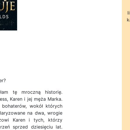
l
k
er?
łam tę mroczną historię.
ess, Karen i jej męża Marka.
h bohaterów, wokół których
polaryzowane na dwa, wrogie
żowi Karen i tych, którzy
rzeń sprzed dziesięciu lat.