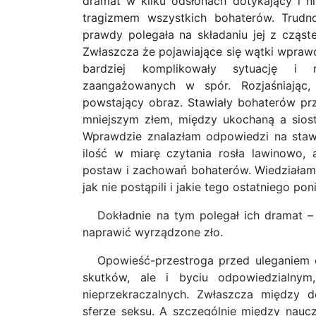
dramat w kilku odsłonach dotykający i n
tragizmem wszystkich bohaterów. Trudno
prawdy polegała na składaniu jej z cząst
Zwłaszcza że pojawiające się wątki wprawdz
bardziej komplikowały sytuację i 
zaangażowanych w spór. Rozjaśniając, 
powstający obraz. Stawiały bohaterów p
mniejszym złem, między ukochaną a siost
Wprawdzie znalazłam odpowiedzi na stawi
ilość w miarę czytania rosła lawinowo, 
postaw i zachowań bohaterów. Wiedziałam t
jak nie postąpili i jakie tego ostatniego po
Dokładnie na tym polegał ich dramat – 
naprawić wyrządzone zło.
Opowieść-przestroga przed uleganiem 
skutków, ale i byciu odpowiedzialnym
nieprzekraczalnych. Zwłaszcza między d
sferze seksu. A szczególnie między nau