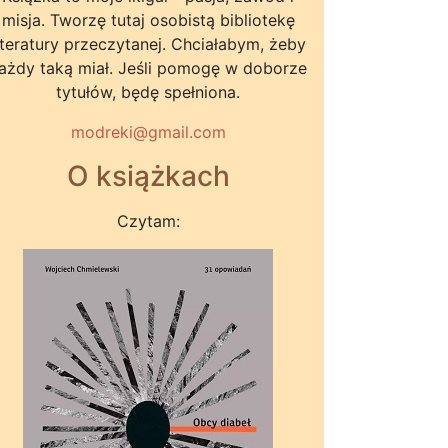
misja. Tworzę tutaj osobistą bibliotekę
iteratury przeczytanej. Chciałabym, żeby
ażdy taką miał. Jeśli pomogę w doborze
tytułów, będę spełniona.
modreki@gmail.com
O książkach
Czytam: