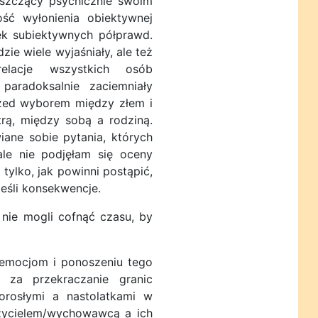
iszczący psychicznie swoim
ść wyłonienia obiektywnej
ek subiektywnych półprawd.
ie wiele wyjaśniały, ale też
relacje wszystkich osób
paradoksalnie zaciemniały
rzed wyborem między złem i
rą, między sobą a rodziną.
ane sobie pytania, których
ale nie podjęłam się oceny
ylko, jak powinni postąpić,
nieśli konsekwencje.
nie mogli cofnąć czasu, by
emocjom i ponoszeniu tego
, za przekraczanie granic
orosłymi a nastolatkami w
czycielem/wychowawcą a ich