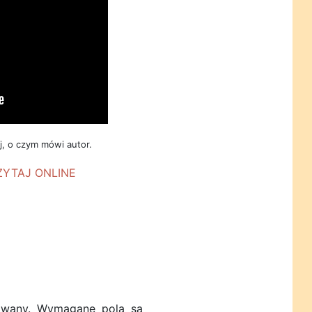
, o czym mówi autor.
owany.
Wymagane pola są