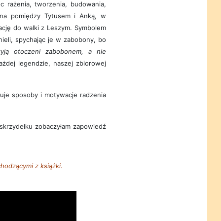
oc rażenia, tworzenia, budowania,
ona pomiędzy Tytusem i Anką, w
ację do walki z Leszym. Symbolem
nieli, spychając je w zabobony, bo
 żyją otoczeni zabobonem, a nie
ażdej legendzie, naszej zbiorowej
uje sposoby i motywacje radzenia
skrzydełku zobaczyłam zapowiedź
hodzącymi z książki.