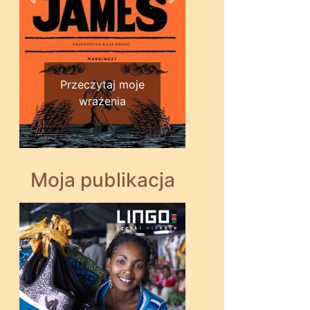
Wstecz
Dalej
Przeczytaj moje
wrażenia
Moja publikacja