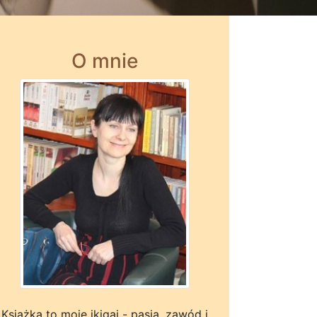
O mnie
Książka to moje ikigai - pasja, zawód i