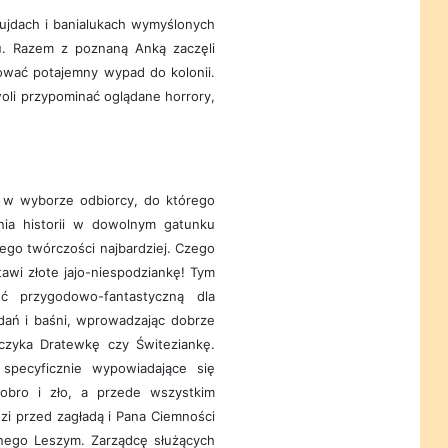
ujdach i banialukach wymyślonych
. Razem z poznaną Anką zaczęli
ować potajemny wypad do kolonii.
li przypominać oglądane horrory,
.
 w wyborze odbiorcy, do którego
enia historii w dowolnym gatunku
 jego twórczości najbardziej. Czego
awi złote jajo-niespodziankę! Tym
ć przygodowo-fantastyczną dla
dań i baśni, wprowadzając dobrze
zyka Dratewkę czy Świteziankę.
 specyficznie wypowiadające się
dobro i zło, a przede wszystkim
dzi przed zagładą i Pana Ciemności
nego Leszym. Zarządcę służących