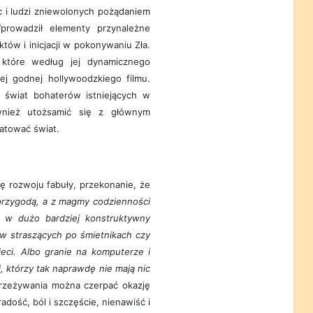
rc i ludzi zniewolonych pożądaniem
prowadził elementy przynależne
tów i inicjacji w pokonywaniu Zła.
 które według jej dynamicznego
ej godnej hollywoodzkiego filmu.
y świat bohaterów istniejących w
również utożsamić się z głównym
atować świat.
 rozwoju fabuły, przekonanie, że
przygodą, a z magmy codzienności
 w dużo bardziej konstruktywny
ów straszących po śmietnikach czy
eci. Albo granie na komputerze i
 którzy tak naprawdę nie mają nic
zeżywania można czerpać okazję
adość, ból i szczęście, nienawiść i