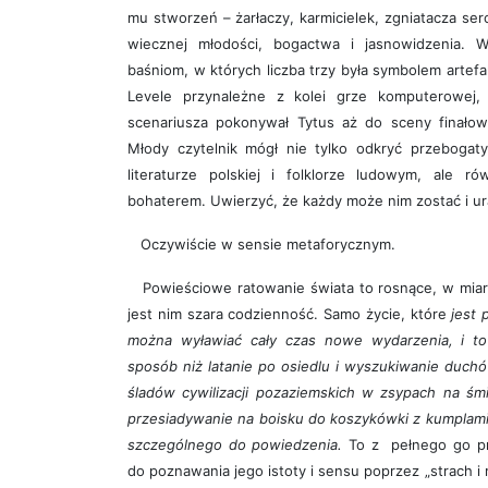
mu stworzeń – żarłaczy, karmicielek, zgniatacza se
wiecznej młodości, bogactwa i jasnowidzenia. W
baśniom, w których liczba trzy była symbolem artefak
Levele przynależne z kolei grze komputerowej,
scenariusza pokonywał Tytus aż do sceny finałow
Młody czytelnik mógł nie tylko odkryć przebogat
literaturze polskiej i folklorze ludowym, ale 
bohaterem. Uwierzyć, że każdy może nim zostać i ur
Oczywiście w sensie metaforycznym.
Powieściowe ratowanie świata to rosnące, w miarę
jest nim szara codzienność. Samo życie, które
jest 
można wyławiać cały czas nowe wydarzenia, i to
sposób niż latanie po osiedlu i wyszukiwanie duch
śladów cywilizacji pozaziemskich w zsypach na śmi
przesiadywanie na boisku do koszykówki z kumplami,
szczególnego do powiedzenia.
To z pełnego go pr
do poznawania jego istoty i sensu poprzez „strach i r