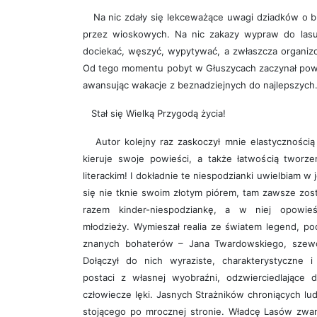
Na nic zdały się lekceważące uwagi dziadków o b
przez wioskowych. Na nic zakazy wypraw do lasu
dociekać, węszyć, wypytywać, a zwłaszcza organiz
Od tego momentu pobyt w Głuszycach zaczynał powo
awansując wakacje z beznadziejnych do najlepszych
Stał się Wielką Przygodą życia!
Autor kolejny raz zaskoczył mnie elastycznością
kieruje swoje powieści, a także łatwością tworz
literackim! I dokładnie te niespodzianki uwielbiam w
się nie tknie swoim złotym piórem, tam zawsze zost
razem kinder-niespodziankę, a w niej opowieś
młodzieży. Wymieszał realia ze światem legend, po
znanych bohaterów – Jana Twardowskiego, szewc
Dołączył do nich wyraziste, charakterystyczne i
postaci z własnej wyobraźni, odzwierciedlające 
człowiecze lęki. Jasnych Strażników chroniących lu
stojącego po mrocznej stronie. Władcę Lasów zwa