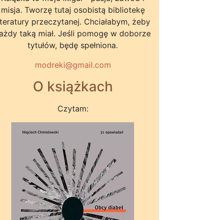
misja. Tworzę tutaj osobistą bibliotekę
iteratury przeczytanej. Chciałabym, żeby
ażdy taką miał. Jeśli pomogę w doborze
tytułów, będę spełniona.
modreki@gmail.com
O książkach
Czytam: