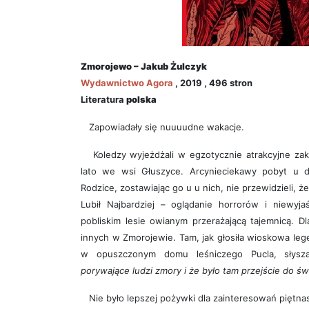
Zmorojewo – Jakub Żulczyk
Wydawnictwo
Agora
, 2019 , 496 stron
Literatura
polska
Zapowiadały się nuuuudne wakacje.
Koledzy wyjeżdżali w egzotycznie atrakcyjne zakąt
lato we wsi Głuszyce. Arcynieciekawy pobyt u dz
Rodzice, zostawiając go u u nich, nie przewidzieli, 
Lubił Najbardziej – oglądanie horrorów i niewyja
pobliskim lesie owianym przerażającą tajemnicą. Dl
innych w Zmorojewie. Tam, jak głosiła wioskowa le
w opuszczonym domu leśniczego Pucla, słysz
porywające ludzi zmory i że było tam przejście do św
Nie było lepszej pożywki dla zainteresowań piętnas