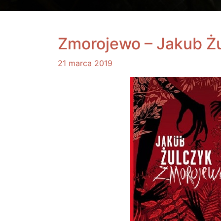
Zmorojewo – Jakub Ż
21 marca 2019