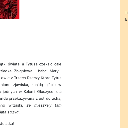
l
k
ki świata, a Tytusa czekało całe
iadka Zbigniewa i babci Maryli.
że dwie z Trzech Rzeczy Które Tytus
śnione zjawiska, znajdą ujście w
a jednych w Kolonii Głuszyce, dla
genda przekazywana z ust do ucha,
ano wrzaski,
że mieszkały tam
iata strzyg
.
tolatka!