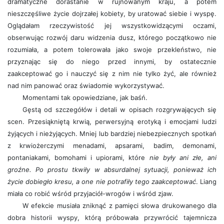
dramatyczne dorastanie w rujnowanym kraju, a potem
nieszczęśliwe życie dojrzałej kobiety, by uratować siebie i wyspę.
Oglądałam rzeczywistość jej wszystkowidzącymi oczami,
obserwując rozwój daru widzenia dusz, którego początkowo nie
rozumiała, a potem tolerowała jako swoje przekleństwo, nie
przyznając się do niego przed innymi, by ostatecznie
zaakceptować go i nauczyć się z nim nie tylko żyć, ale również
nad nim panować oraz świadomie wykorzystywać.
Momentami tak opowiedziane, jak baśń.
Gęstą od szczegółów i detali w opisach rozgrywających się
scen. Przesiąkniętą krwią, perwersyjną erotyką i emocjami ludzi
żyjących i nieżyjących. Mniej lub bardziej niebezpiecznych spotkań
z krwiożerczymi menadami, apsarami, badim, demonami,
pontaniakami, bomohami i upiorami, które
nie były ani złe, ani
groźne. Po prostu tkwiły w absurdalnej sytuacji, ponieważ ich
życie dobiegło kresu, a one nie potrafiły tego zaakceptować
. Liang
miała co robić wśród przyjaciół-wrogów i wśród zjaw.
W efekcie musiała zniknąć z pamięci słowa drukowanego dla
dobra historii wyspy, którą próbowała przywrócić tajemnicza