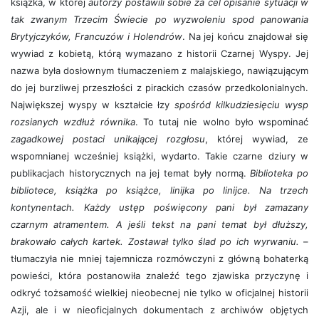
książka, w której
autorzy postawili sobie za cel opisanie sytuacji w
tak zwanym Trzecim Świecie po wyzwoleniu spod panowania
Brytyjczyków, Francuzów i Holendrów
. Na jej końcu znajdował się
wywiad z kobietą, którą wymazano z historii Czarnej Wyspy. Jej
nazwa była dosłownym tłumaczeniem z malajskiego, nawiązującym
do jej burzliwej przeszłości z pirackich czasów przedkolonialnych.
Największej wyspy w kształcie łzy
spośród kilkudziesięciu wysp
rozsianych wzdłuż równika
. To tutaj nie wolno było wspominać
zagadkowej postaci unikającej rozgłosu
, której wywiad, ze
wspomnianej wcześniej książki, wydarto. Takie czarne dziury w
publikacjach historycznych na jej temat były normą.
Biblioteka po
bibliotece, książka po książce, linijka po linijce. Na trzech
kontynentach. Każdy ustęp poświęcony pani był zamazany
czarnym atramentem. A jeśli tekst na pani temat był dłuższy,
brakowało całych kartek. Zostawał tylko ślad po ich wyrwaniu.
–
tłumaczyła nie mniej tajemnicza rozmówczyni z główną bohaterką
powieści, która postanowiła znaleźć tego zjawiska przyczynę i
odkryć tożsamość wielkiej nieobecnej nie tylko w oficjalnej historii
Azji, ale i w nieoficjalnych dokumentach z archiwów objętych