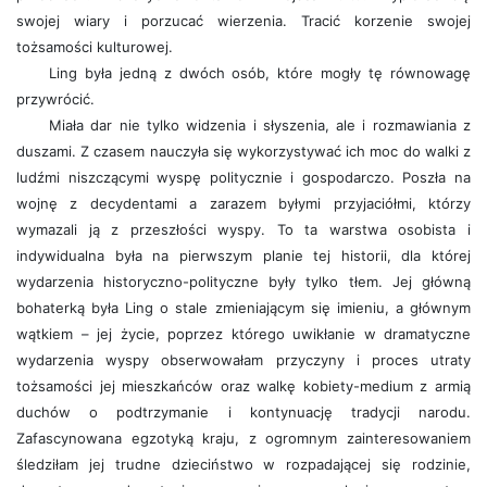
swojej wiary i porzucać wierzenia. Tracić korzenie swojej
tożsamości kulturowej.
Ling była jedną z dwóch osób, które mogły tę równowagę
przywrócić.
Miała dar nie tylko widzenia i słyszenia, ale i rozmawiania z
duszami. Z czasem nauczyła się wykorzystywać ich moc do walki z
ludźmi niszczącymi wyspę politycznie i gospodarczo. Poszła na
wojnę z decydentami a zarazem byłymi przyjaciółmi, którzy
wymazali ją z przeszłości wyspy. To ta warstwa osobista i
indywidualna była na pierwszym planie tej historii, dla której
wydarzenia historyczno-polityczne były tylko tłem. Jej główną
bohaterką była Ling o stale zmieniającym się imieniu, a głównym
wątkiem – jej życie, poprzez którego uwikłanie w dramatyczne
wydarzenia wyspy obserwowałam przyczyny i proces utraty
tożsamości jej mieszkańców oraz walkę kobiety-medium z armią
duchów o podtrzymanie i kontynuację tradycji narodu.
Zafascynowana egzotyką kraju, z ogromnym zainteresowaniem
śledziłam jej trudne dzieciństwo w rozpadającej się rodzinie,