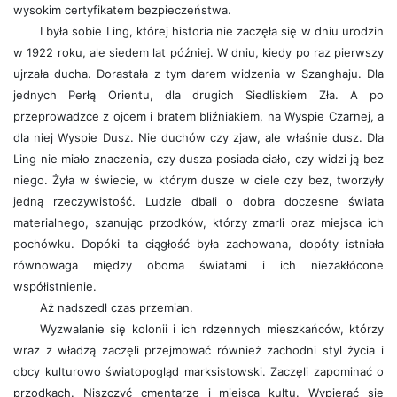
wysokim certyfikatem bezpieczeństwa.
I była sobie Ling, której historia nie zaczęła się w dniu urodzin
w 1922 roku, ale siedem lat później. W dniu, kiedy po raz pierwszy
ujrzała ducha. Dorastała z tym darem widzenia w Szanghaju. Dla
jednych Perłą Orientu, dla drugich Siedliskiem Zła. A po
przeprowadzce z ojcem i bratem bliźniakiem, na Wyspie Czarnej, a
dla niej Wyspie Dusz. Nie duchów czy zjaw, ale właśnie dusz. Dla
Ling nie miało znaczenia, czy dusza posiada ciało, czy widzi ją bez
niego. Żyła w świecie, w którym dusze w ciele czy bez, tworzyły
jedną rzeczywistość. Ludzie dbali o dobra doczesne świata
materialnego, szanując przodków, którzy zmarli oraz miejsca ich
pochówku. Dopóki ta ciągłość była zachowana, dopóty istniała
równowaga między oboma światami i ich niezakłócone
współistnienie.
Aż nadszedł czas przemian.
Wyzwalanie się kolonii i ich rdzennych mieszkańców, którzy
wraz z władzą zaczęli przejmować również zachodni styl życia i
obcy kulturowo światopogląd marksistowski. Zaczęli zapominać o
przodkach. Niszczyć cmentarze i miejsca kultu. Wypierać się