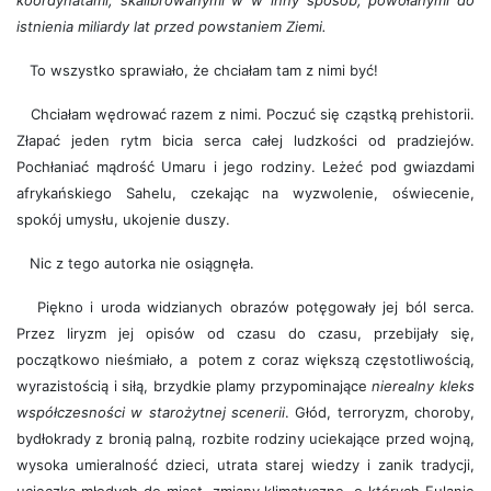
koordynatami, skalibrowanymi w w inny sposób, powołanymi do
istnienia miliardy lat przed powstaniem Ziemi.
To wszystko sprawiało, że chciałam tam z nimi być!
Chciałam wędrować razem z nimi. Poczuć się cząstką prehistorii.
Złapać jeden rytm bicia serca całej ludzkości od pradziejów.
Pochłaniać mądrość Umaru i jego rodziny. Leżeć pod gwiazdami
afrykańskiego Sahelu, czekając na wyzwolenie, oświecenie,
spokój umysłu, ukojenie duszy.
Nic z tego autorka nie osiągnęła.
Piękno i uroda widzianych obrazów potęgowały jej ból serca.
Przez liryzm jej opisów od czasu do czasu, przebijały się,
początkowo nieśmiało, a potem z coraz większą częstotliwością,
wyrazistością i siłą, brzydkie plamy przypominające
nierealny kleks
współczesności w starożytnej scenerii
. Głód, terroryzm, choroby,
bydłokrady z bronią palną, rozbite rodziny uciekające przed wojną,
wysoka umieralność dzieci, utrata starej wiedzy i zanik tradycji,