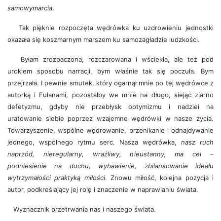
samowymarcia
.
Tak pięknie rozpoczęta wędrówka ku uzdrowieniu jednostki
okazała się koszmarnym marszem ku samozagładzie ludzkości.
Byłam zrozpaczona, rozczarowana i wściekła, ale też pod
urokiem sposobu narracji, bym właśnie tak się poczuła. Bym
przejrzała. I pewnie smutek, który ogarnął mnie po tej wędrówce z
autorką i Fulanami, pozostałby we mnie na długo, siejąc ziarno
defetyzmu, gdyby nie przebłysk optymizmu i nadziei na
uratowanie siebie poprzez wzajemne wędrówki w nasze życia.
Towarzyszenie, wspólne wędrowanie, przenikanie i odnajdywanie
jednego, wspólnego rytmu serc. Nasza wędrówka,
nasz ruch
naprzód, nieregularny, wrażliwy, nieustanny, ma cel –
podniesienie na duchu, wybawienie, zbilansowanie ideału
wytrzymałości praktyką miłości
. Znowu miłość, kolejna pozycja i
autor, podkreślający jej rolę i znaczenie w naprawianiu świata.
Wyznacznik przetrwania nas i naszego świata.