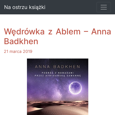
Na ostrzu książki
Wędrówka z Ablem – Anna
Badkhen
21 marca 2019