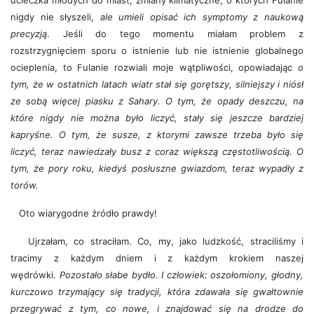
ucieczka młodych do miast, zmiany klimatyczne, o których Fulanie
nigdy nie słyszeli,
ale umieli opisać ich symptomy z naukową
precyzją
. Jeśli do tego momentu miałam problem z
rozstrzygnięciem sporu o istnienie lub nie istnienie globalnego
ocieplenia, to Fulanie rozwiali moje wątpliwości, opowiadając
o
tym, że w ostatnich latach wiatr stał się gorętszy, silniejszy i niósł
ze sobą więcej piasku z Sahary. O tym, że opady deszczu, na
które nigdy nie można było liczyć, stały się jeszcze bardziej
kapryśne. O tym, że susze, z ktorymi zawsze trzeba było się
liczyć, teraz nawiedzały busz z coraz większą częstotliwością. O
tym, że pory roku, kiedyś posłuszne gwiazdom, teraz wypadły z
torów.
Oto wiarygodne źródło prawdy!
Ujrzałam, co straciłam. Co, my, jako ludzkość, straciliśmy i
tracimy z każdym dniem i z każdym krokiem naszej
wędrówki.
Pozostało słabe bydło. I człowiek: oszołomiony, głodny,
kurczowo trzymający się tradycji, która zdawała się gwałtownie
przegrywać z tym, co nowe, i znajdować się na drodze do