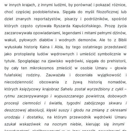
w innych krajach, z innymi ludźmi, by porównać i pokazać różnice,
choć częściej podobieństwa. Sięgała do myśli filozoficznej lub
dzieł znanych reportażystów, pisarzy i podróżników, spośród
których często cytowała Ryszarda Kapuścińskiego. Prozę życia
zaczarowywała opowiadaniami, legendami i mitami pełnymi dżinów,
wakuli, pyłowych diabłów i wodnych demonów. Ale to z Biblii
wyłuskała historię Kaina i Abla, by tego ostatniego przedstawić
jako protoplastę ludów wędrownych i umieścić symbolicznie w
tytule. Spoglądając na zjawisko wędrówki, sięgała do prehistorii,
by cały ten mikrokosmos zmieścić w osobie Umaru – głowie
fulańskiej rodziny. Zauważała i doceniała wyjątkowość i
niecodzienność obcowania z żywą historią nomadów,
których
księżycowy krajobraz Sahelu został wyrzeźbiony z cykli –
rytmu zaczerpywanego i wypuszczanego powietrza, dobowych
procesji ciemności i światła, tygodni zabójczego skwaru i
deszczowej absolucji, klęski suszy i głodu na zmianę z okresami
urodzaju i dostatku,
na którym przewodnik wędrówki Umaru
szukał wskazówek na nocnym niebie
, kierując się
innymi