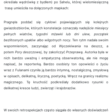
określała wędrówkę z bydłem) po Sahelu, której wielomiesięczną
trasę umieściła na dołączonych mapkach:
Pragnęła poddać się cyklowi pojawiających się kolejnych
gwiazdozbiorów, których konstelacje oznaczały
nadejście miesięcy
pełnych wiatrów, tygodni mżawki lub dni ulew, początek
bezlitosnych upałów albo wilgotnych nocy
. Ten rytm nadała swoim
wspomnieniom, zaczynając od
Wyczekiwania
na deszcz, a
potem
Pory deszczowej
, by zakończyć
Przeprawą
. Autorka była w
nich bardzo uważną i empatyczną obserwatorką, ale nie mogę
napisać, że reporterką. Bardzo osobisty ton opowieści o życiu
wraz z Fulanami czyniła ją bardzo intymną, nostalgiczną, zmysłową
w opisach, delikatną, liryczną, poetycką. Wręcz na granicy realizmu
magicznego. Tę kruchość podkreślały dodatkowo rysunki o
delikatnej kresce ludzi, zwierząt i krajobrazów.
W swoich retrospekcjach często sięgała do własnych doświadczeń