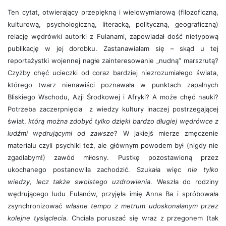
Ten cytat, otwierający przepiękną i wielowymiarową (filozoficzną,
kulturową, psychologiczną, literacką, polityczną, geograficzną)
relację wędrówki autorki z Fulanami, zapowiadał dość nietypową
publikację w jej dorobku. Zastanawiałam się – skąd u tej
reportażystki wojennej nagłe zainteresowanie „nudną” marszrutą?
Czyżby chęć ucieczki od coraz bardziej niezrozumiałego świata,
którego twarz nienawiści poznawała w punktach zapalnych
Bliskiego Wschodu, Azji Środkowej i Afryki? A może chęć nauki?
Potrzeba zaczerpnięcia z wiedzy kultury inaczej postrzegającej
świat,
którą można zdobyć tylko dzięki bardzo długiej wędrówce z
ludźmi wędrującymi od zawsze
? W jakiejś mierze zmęczenie
materiału czyli psychiki też, ale głównym powodem był (nigdy nie
zgadłabym!) zawód miłosny. Pustkę pozostawioną przez
ukochanego postanowiła zachodzić. Szukała więc
nie tylko
wiedzy, lecz także swoistego uzdrowienia
. Weszła do rodziny
wędrującego ludu Fulanów, przyjęła imię Anna Ba i spróbowała
zsynchronizować
własne tempo z metrum udoskonalanym przez
kolejne tysiąclecia
. Chciała poruszać się wraz z przegonem (tak