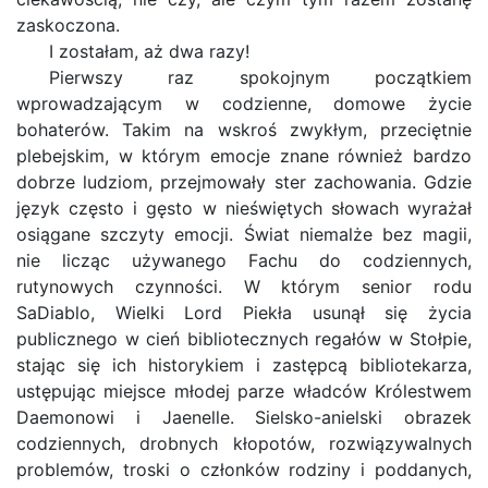
zaskoczona.
I zostałam, aż dwa razy!
Pierwszy raz spokojnym początkiem
wprowadzającym w codzienne, domowe życie
bohaterów. Takim na wskroś zwykłym, przeciętnie
plebejskim, w którym emocje znane również bardzo
dobrze ludziom, przejmowały ster zachowania. Gdzie
język często i gęsto w nieświętych słowach wyrażał
osiągane szczyty emocji. Świat niemalże bez magii,
nie licząc używanego Fachu do codziennych,
rutynowych czynności. W którym senior rodu
SaDiablo, Wielki Lord Piekła usunął się życia
publicznego w cień bibliotecznych regałów w Stołpie,
stając się ich historykiem i zastępcą bibliotekarza,
ustępując miejsce młodej parze władców Królestwem
Daemonowi i Jaenelle. Sielsko-anielski obrazek
codziennych, drobnych kłopotów, rozwiązywalnych
problemów, troski o członków rodziny i poddanych,