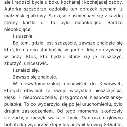
ale i radości bycia u boku kochanej i kochającej osoby.
Autorka szczodrze ozdobiła ten obrazek scenami z
małżeńskiej alkowy. Szczęście uśmiechało się z każdej
strony kartki i… to było niepokojące. Bardzo
niepokojące!
I słusznie.
Bo tam, gdzie jest szczęście, zawsze znajdzie się
ktoś, komu ono stoi kością w gardle i kłuje do żywego
w oczy. Ktoś, kto będzie starał się je zniszczyć,
zburzyć, unicestwić.
I znalazł się.
Zawsze się znajduje.
W niewytłumaczalnej nienawiści do Krwawych,
których obwiniał za swoje wszystkie nieszczęścia,
klęski i niepowodzenia, przygotował niespodziankę-
pułapkę. To co wydarzyło się po jej uruchomieniu, było
drugim zaskoczeniem. Od tego momentu skończyły
się żarty, a zaczęła walka o życie. Tym razem główną
bohaterką wydarzeń ślepy los uczynił krewną SiDiablo,