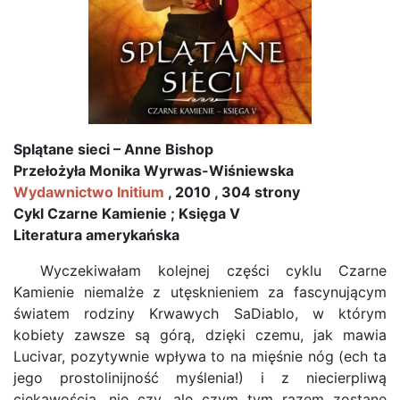
Splątane sieci – Anne Bishop
Przełożyła Monika Wyrwas-Wiśniewska
Wydawnictwo Initium
, 2010 , 304 strony
Cykl Czarne Kamienie ; Księga V
Literatura amerykańska
Wyczekiwałam kolejnej części cyklu Czarne
Kamienie niemalże z utęsknieniem za fascynującym
światem rodziny Krwawych SaDiablo, w którym
kobiety zawsze są górą, dzięki czemu, jak mawia
Lucivar, pozytywnie wpływa to na mięśnie nóg (ech ta
jego prostolinijność myślenia!) i z niecierpliwą
ciekawością, nie czy, ale czym tym razem zostanę