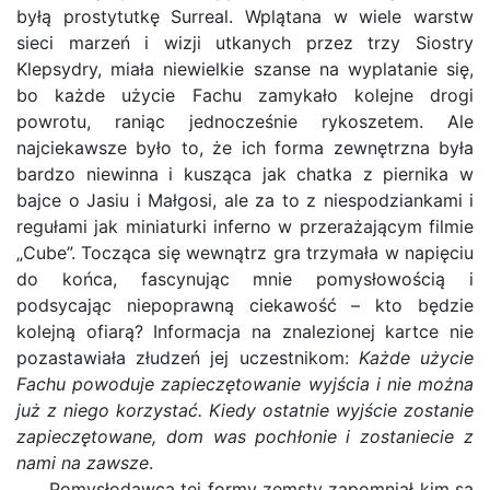
byłą prostytutkę Surreal. Wplątana w wiele warstw
sieci marzeń i wizji utkanych przez trzy Siostry
Klepsydry, miała niewielkie szanse na wyplatanie się,
bo każde użycie Fachu zamykało kolejne drogi
powrotu, raniąc jednocześnie rykoszetem. Ale
najciekawsze było to, że ich forma zewnętrzna była
bardzo niewinna i kusząca jak chatka z piernika w
bajce o Jasiu i Małgosi, ale za to z niespodziankami i
regułami jak miniaturki inferno w przerażającym filmie
„Cube”. Tocząca się wewnątrz gra trzymała w napięciu
do końca, fascynując mnie pomysłowością i
podsycając niepoprawną ciekawość – kto będzie
kolejną ofiarą? Informacja na znalezionej kartce nie
pozastawiała złudzeń jej uczestnikom:
Każde użycie
Fachu powoduje zapieczętowanie wyjścia i nie można
już z niego korzystać. Kiedy ostatnie wyjście zostanie
zapieczętowane, dom was pochłonie i zostaniecie z
nami na zawsze
.
Pomysłodawca tej formy zemsty zapomniał kim są