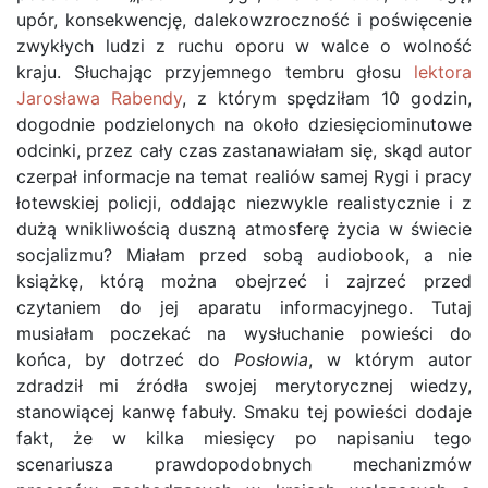
upór, konsekwencję, dalekowzroczność i poświęcenie
zwykłych ludzi z ruchu oporu w walce o wolność
kraju. Słuchając przyjemnego tembru głosu
lektora
Jarosława Rabendy
, z którym spędziłam 10 godzin,
dogodnie podzielonych na około dziesięciominutowe
odcinki, przez cały czas zastanawiałam się, skąd autor
czerpał informacje na temat realiów samej Rygi i pracy
łotewskiej policji, oddając niezwykle realistycznie i z
dużą wnikliwością duszną atmosferę życia w świecie
socjalizmu? Miałam przed sobą audiobook, a nie
książkę, którą można obejrzeć i zajrzeć przed
czytaniem do jej aparatu informacyjnego. Tutaj
musiałam poczekać na wysłuchanie powieści do
końca, by dotrzeć do
Posłowia
, w którym autor
zdradził mi źródła swojej merytorycznej wiedzy,
stanowiącej kanwę fabuły. Smaku tej powieści dodaje
fakt, że w kilka miesięcy po napisaniu tego
scenariusza prawdopodobnych mechanizmów