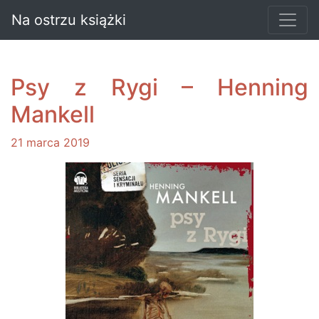
Na ostrzu książki
Psy z Rygi – Henning
Mankell
21 marca 2019