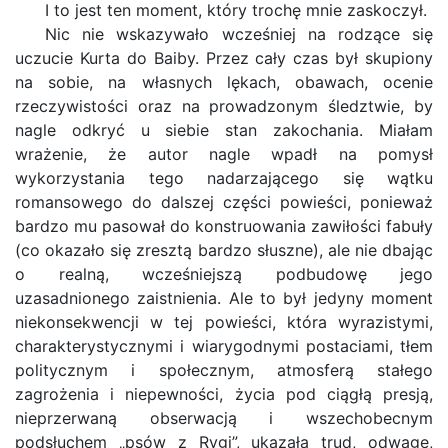
I to jest ten moment, który trochę mnie zaskoczył.
Nic nie wskazywało wcześniej na rodzące się
uczucie Kurta do Baiby. Przez cały czas był skupiony
na sobie, na własnych lękach, obawach, ocenie
rzeczywistości oraz na prowadzonym śledztwie, by
nagle odkryć u siebie stan zakochania. Miałam
wrażenie, że autor nagle wpadł na pomysł
wykorzystania tego nadarzającego się wątku
romansowego do dalszej części powieści, ponieważ
bardzo mu pasował do konstruowania zawiłości fabuły
(co okazało się zresztą bardzo słuszne), ale nie dbając
o realną, wcześniejszą podbudowę jego
uzasadnionego zaistnienia. Ale to był jedyny moment
niekonsekwencji w tej powieści, która wyrazistymi,
charakterystycznymi i wiarygodnymi postaciami, tłem
politycznym i społecznym, atmosferą stałego
zagrożenia i niepewności, życia pod ciągłą presją,
nieprzerwaną obserwacją i wszechobecnym
podsłuchem „psów z Rygi”, ukazała trud, odwagę,