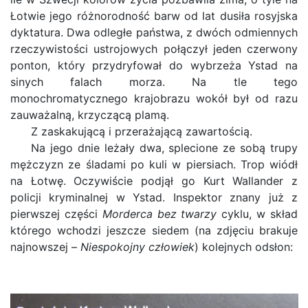
Łotwie jego różnorodność barw od lat dusiła rosyjska
dyktatura. Dwa odległe państwa, z dwóch odmiennych
rzeczywistości ustrojowych połączył jeden czerwony
ponton, który przydryfował do wybrzeża Ystad na
sinych falach morza. Na tle tego
monochromatycznego krajobrazu wokół był od razu
zauważalną, krzyczącą plamą.
Z zaskakującą i przerażającą zawartością.
Na jego dnie leżały dwa, splecione ze sobą trupy
mężczyzn ze śladami po kuli w piersiach. Trop wiódł
na Łotwę. Oczywiście podjął go Kurt Wallander z
policji kryminalnej w Ystad. Inspektor znany już z
pierwszej części
Morderca bez twarzy
cyklu, w skład
którego wchodzi jeszcze siedem (na zdjęciu brakuje
najnowszej –
Niespokojny człowiek
) kolejnych odsłon: