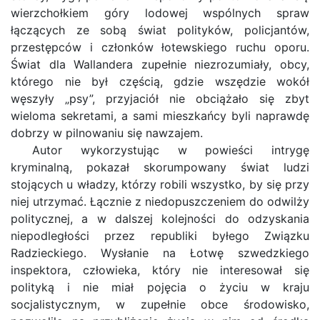
wierzchołkiem góry lodowej wspólnych spraw
łączących ze sobą świat polityków, policjantów,
przestępców i członków łotewskiego ruchu oporu.
Świat dla Wallandera zupełnie niezrozumiały, obcy,
którego nie był częścią, gdzie wszędzie wokół
węszyły „psy”, przyjaciół nie obciążało się zbyt
wieloma sekretami, a sami mieszkańcy byli naprawdę
dobrzy w pilnowaniu się nawzajem.
Autor wykorzystując w powieści intrygę
kryminalną, pokazał skorumpowany świat ludzi
stojących u władzy, którzy robili wszystko, by się przy
niej utrzymać. Łącznie z niedopuszczeniem do odwilży
politycznej, a w dalszej kolejności do odzyskania
niepodległości przez republiki byłego Związku
Radzieckiego. Wysłanie na Łotwę szwedzkiego
inspektora, człowieka, który nie interesował się
polityką i nie miał pojęcia o życiu w kraju
socjalistycznym, w zupełnie obce środowisko,