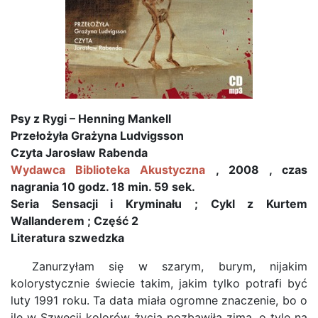
Psy z Rygi – Henning Mankell
Przełożyła Grażyna Ludvigsson
Czyta Jarosław Rabenda
Wydawca Biblioteka Akustyczna
, 2008 , czas
nagrania 10 godz. 18 min. 59 sek.
Seria Sensacji i Kryminału ; Cykl z Kurtem
Wallanderem ; Część 2
Literatura szwedzka
Zanurzyłam się w szarym, burym, nijakim
kolorystycznie świecie takim, jakim tylko potrafi być
luty 1991 roku. Ta data miała ogromne znaczenie, bo o
ile w Szwecji kolorów życia pozbawiła zima, o tyle na