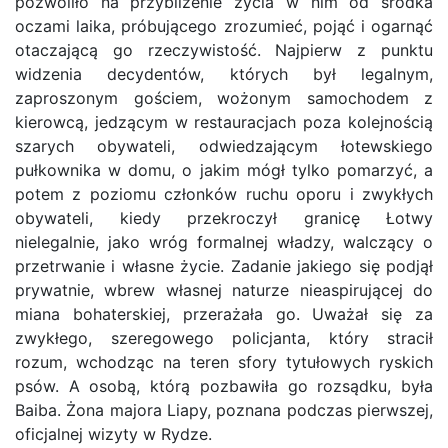
pozwoliło na przybliżenie życia w nim od środka
oczami laika, próbującego zrozumieć, pojąć i ogarnąć
otaczającą go rzeczywistość. Najpierw z punktu
widzenia decydentów, których był legalnym,
zaproszonym gościem, wożonym samochodem z
kierowcą, jedzącym w restauracjach poza kolejnością
szarych obywateli, odwiedzającym łotewskiego
pułkownika w domu, o jakim mógł tylko pomarzyć, a
potem z poziomu członków ruchu oporu i zwykłych
obywateli, kiedy przekroczył granicę Łotwy
nielegalnie, jako wróg formalnej władzy, walczący o
przetrwanie i własne życie. Zadanie jakiego się podjął
prywatnie, wbrew własnej naturze nieaspirującej do
miana bohaterskiej, przerażała go. Uważał się za
zwykłego, szeregowego policjanta, który stracił
rozum, wchodząc na teren sfory tytułowych ryskich
psów. A osobą, którą pozbawiła go rozsądku, była
Baiba. Żona majora Liapy, poznana podczas pierwszej,
oficjalnej wizyty w Rydze.