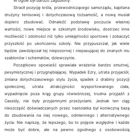
W ogóle był bardzo zagubiony.
Stracił pozycję króla, przewodniczącego samorządu, kapitana
drużyny tenisowej i dotychczasową tożsamość, a nową musiał
dopiero zbudować. Odnaleźć podstawę poczucia własnej
wartości, nowe miejsce w szkolnym środowisku, dostrzec inne
możliwość i zdolności niż tylko umiejętności sportowe i zobaczyć
przyszłość po ukończeniu szkoły. Nie przypuszczał, jak wiele
będzie zawdzięczał tej niepozornej i niepasującej do znanych mu
szablonów i schematów, dziewczynie.
Początkowo opowieść sprawiała wrażenie bardzo smutnej,
pesymistycznej i przygnębiającej. Wypadek Ezry, utrata przyjaciół,
zmiana dotychczasowego stylu życia, spadek z drabiny pozycji
społecznej, utrata atrakcyjności wysportowanego ciała,
wypadnięcie poza krąg grupy rówieśniczej, trudna przyjaźń z
Cassidy, nie były przyjemnymi przeżyciami. Jednak ten ciąg
nieszczęść doświadczanych przez nastolatka był konieczną bazą
do zbudowania na niej nowego, odmiennego i alternatywnego
życia. Nie napiszę, że lepszego, bo to pojęcie względne i każde
może być dobre, ale na pewno zgodnego z osobowością