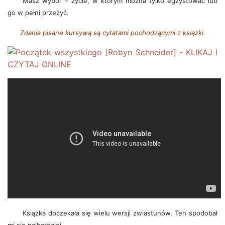
Masz wybór – życie, w którym można tylko egzystować lub
go w pełni przeżyć.
Zdania pisane kursywą są cytatami pochodzącymi z książki.
Książka doczekała się wielu wersji zwiastunów. Ten spodobał