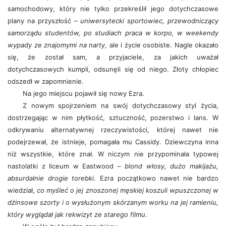
samochodowy, który nie tylko przekreślił jego dotychczasowe
plany na przyszłość –
uniwersytecki sportowiec, przewodniczący
samorządu studentów, po studiach praca w korpo, w weekendy
wypady ze znajomymi na narty
, ale i życie osobiste. Nagle okazało
się, że został sam, a przyjaciele, za jakich uważał
dotychczasowych kumpli, odsunęli się od niego. Złoty chłopiec
odszedł w zapomnienie.
Na jego miejscu pojawił się nowy Ezra.
Z nowym spojrzeniem na swój dotychczasowy styl życia,
dostrzegając w nim płytkość, sztuczność, pozerstwo i lans. W
odkrywaniu alternatywnej rzeczywistości, której nawet nie
podejrzewał, że istnieje, pomagała mu Cassidy. Dziewczyna inna
niż wszystkie, które znał. W niczym nie przypominała typowej
nastolatki z liceum w Eastwood –
blond włosy, dużo makijażu,
absurdalnie drogie torebki
. Ezra początkowo nawet nie bardzo
wiedział,
co myśleć o jej znoszonej męskiej koszuli wpuszczonej w
dżinsowe szorty i o wysłużonym skórzanym worku na jej ramieniu,
który wyglądał jak rekwizyt ze starego filmu
.