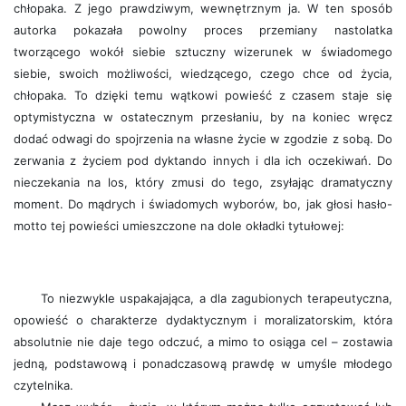
chłopaka. Z jego prawdziwym, wewnętrznym ja. W ten sposób
autorka pokazała powolny proces przemiany nastolatka
tworzącego wokół siebie sztuczny wizerunek w świadomego
siebie, swoich możliwości, wiedzącego, czego chce od życia,
chłopaka. To dzięki temu wątkowi powieść z czasem staje się
optymistyczna w ostatecznym przesłaniu, by na koniec wręcz
dodać odwagi do spojrzenia na własne życie w zgodzie z sobą. Do
zerwania z życiem pod dyktando innych i dla ich oczekiwań. Do
nieczekania na los, który zmusi do tego, zsyłając dramatyczny
moment. Do mądrych i świadomych wyborów, bo, jak głosi hasło-
motto tej powieści umieszczone na dole okładki tytułowej:
To niezwykle uspakajająca, a dla zagubionych terapeutyczna,
opowieść o charakterze dydaktycznym i moralizatorskim, która
absolutnie nie daje tego odczuć, a mimo to osiąga cel – zostawia
jedną, podstawową i ponadczasową prawdę w umyśle młodego
czytelnika.