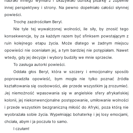
nabrało innego wymiaru i ukazywało duńską pisarkę z zupełnie
innej perspektywy i strony. Na pewno dopełniało całości słynnej
powieści.
Trochę zazdrościłam Beryl.
Nie tyle tej wywalczonej wolności, ile siły, by znosić tego
konsekwencje, by za każdym razem być sfinksem powstającym z
ruin kolejnego etapu życia. Może dlatego w żadnym miejscu
opowieści nie oceniałam jej, a tym bardziej nie potępiałam. Nawet
wtedy, gdy jej decyzje i wybory budziły we mnie sprzeciw.
To zasługa autorki powieści.
Oddała głos Beryl, która w szczery i emocjonalny sposób
poprowadziła opowieść, bym mogła nie tylko poznać źródła
kształtowania się osobowości, ale przede wszystkim ją zrozumieć.
Jej niemożność wpasowania się w angielskie sfery afrykańskiej
kolonii, jej niekonwencjonalne postępowanie, umiłowanie wolności
i przede wszystkim bezgraniczną miłość do Afryki, poza którą nie
wyobrażała sobie życia. Wypełniając bohaterkę i jej losy emocjami,
chciała, abym i ja poczuła to samo.
I czułam!