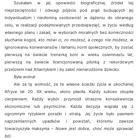
Szukałam w jej opowieści biograficznej źródeł tej
nieprzeciętności i odwagi pójścia pod prąd budujących jej
indywidualizm i niezłomną osobowość w dążeniu do obranego
celu, w realizacji podejmowanych przedsięwzięć, w życiu według
własnego planu i zasad, w wyborach moralnych bez
konieczności
słuchania kogoś, kto mówi ci, co możesz, a czego nie możesz
, w
ignorowaniu konwenansów i łamaniu norm społecznych, by zostać
pierwszą na świecie trenerką koni w wieku osiemnastu lat,
pierwszą na świecie licencjonowaną pilotką z rekordowym
przelotem nad Atlantykiem i by zabić nienarodzone dziecko.
Była wolna!
Ale za tę wolność, za te własne ścieżki życia w ukochanej
Afryce lat 20. XX wieku, słono płaciła. Każdy sukces okupiła
cierpieniem. Każdy wybór przynosił straszne konsekwencje
ekonomiczne lub psychiczne. Każda decyzja wiązała się z
ogromnym ryzykiem porażki i stratą. Jej życie było pasmem
naprzemiennych upadków i powstań, któremu zawsze
towarzyszyła maksyma –
Nowe jest dobre, choć może sprawiać
ból
.