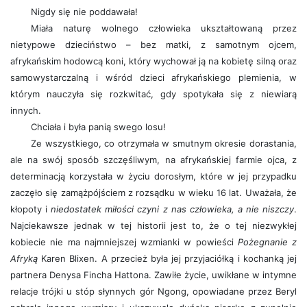
Nigdy się nie poddawała!
Miała naturę wolnego człowieka ukształtowaną przez
nietypowe dzieciństwo – bez matki, z samotnym ojcem,
afrykańskim hodowcą koni, który wychował ją na kobietę silną oraz
samowystarczalną i wśród dzieci afrykańskiego plemienia, w
którym nauczyła się rozkwitać, gdy spotykała się z niewiarą
innych.
Chciała i była panią swego losu!
Ze wszystkiego, co otrzymała w smutnym okresie dorastania,
ale na swój sposób szczęśliwym, na afrykańskiej farmie ojca, z
determinacją korzystała w życiu dorosłym, które w jej przypadku
zaczęło się zamążpójściem z rozsądku w wieku 16 lat. Uważała, że
kłopoty i
niedostatek miłości czyni z nas człowieka, a nie niszczy
.
Najciekawsze jednak w tej historii jest to, że o tej niezwykłej
kobiecie nie ma najmniejszej wzmianki w powieści
Pożegnanie z
Afryką
Karen Blixen. A przecież była jej przyjaciółką i kochanką jej
partnera Denysa Fincha Hattona. Zawiłe życie, uwikłane w intymne
relacje trójki u stóp słynnych gór Ngong, opowiadane przez Beryl