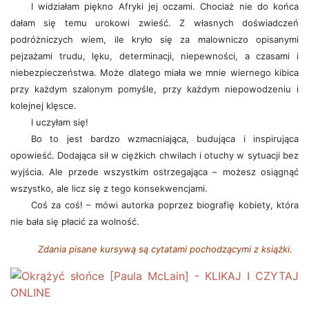
I widziałam piękno Afryki jej oczami. Chociaż nie do końca
dałam się temu urokowi zwieść. Z własnych doświadczeń
podróżniczych wiem, ile kryło się za malowniczo opisanymi
pejzażami trudu, lęku, determinacji, niepewności, a czasami i
niebezpieczeństwa. Może dlatego miała we mnie wiernego kibica
przy każdym szalonym pomyśle, przy każdym niepowodzeniu i
kolejnej klęsce.
I uczyłam się!
Bo to jest bardzo wzmacniająca, budująca i inspirująca
opowieść. Dodająca sił w ciężkich chwilach i otuchy w sytuacji bez
wyjścia. Ale przede wszystkim ostrzegająca – możesz osiągnąć
wszystko, ale licz się z tego konsekwencjami.
Coś za coś! – mówi autorka poprzez biografię kobiety, która
nie bała się płacić za wolność.
Zdania pisane kursywą są cytatami pochodzącymi z książki.