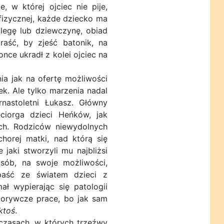
, w której ojciec nie pije,
i fizycznej, każde dziecko ma
legę lub dziewczynę, obiad
raść, by zjeść batonik, na
ce ukradł z kolei ojciec na
ia jak na ofertę możliwości
k. Ale tylko marzenia nadal
rnastoletni Łukasz. Główny
ciorga dzieci Heńków, jak
ach. Rodziców niewydolnych
horej matki, nad którą się
jaki stworzyli mu najbliżsi
osób, na swoje możliwości,
epaść ze światem dzieci z
ał wypierając się patologii
 dorywcze prace, bo jak sam
ktoś
.
czasach, w których trzeźwy