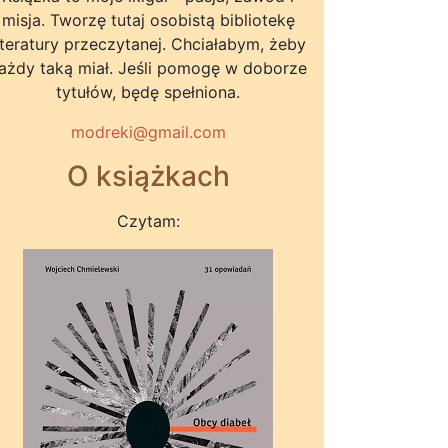
misja. Tworzę tutaj osobistą bibliotekę
iteratury przeczytanej. Chciałabym, żeby
ażdy taką miał. Jeśli pomogę w doborze
tytułów, będę spełniona.
modreki@gmail.com
O książkach
Czytam: