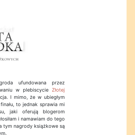
agroda ufundowana przez
waniu w plebiscycie
Złotej
cja. I mimo, że w ubiegłym
inału, to jednak sprawia mi
u, jaki oferują blogerom
głosiłam i namawiam do tego
a tym nagrody książkowe są
ym.