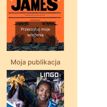
Wstecz
Dalej
Przeczytaj moje
wrażenia
Moja publikacja