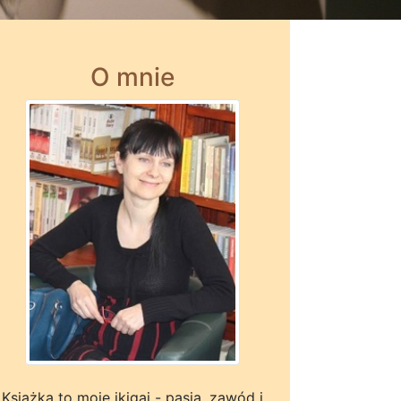
O mnie
Książka to moje ikigai - pasja, zawód i