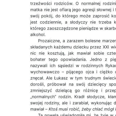
trzeźwości rodziców. O normalnej rodzinie
matka nie jest ofiarą jego agresji słownej 
swój pokój, do którego może zaprosić ko
jest codziennie, a słodyczy nie trzeba k
którego zaoszczędzone pieniądze w skarbon
alkohol.
Prozaiczne, a zarazem bolesne marzen
składanych każdemu dziecku przez XXI wie
nic nie kosztują, jak mawiał sobie czte
bohater tego opowiadania. Jedno z pię
nazywali ich sąsiedzi w rodzinnych Ryk
wychowawczo – pijącego ojca i ciężko c
znęcał. Ale Łukasz w tym trudnym świecie 
dorośli, próbował na swój dziecięcy sp
zmniejszyć dzielącą go różnicę i prz
„normalnych” rodzin. Kradł słodycze, kłam
swojej rodziny, ale i zarabiał, wykonując
mawiał –
Ktoś musi robić, żeby chlać mógł 
Ta nowela uświadomiła mi, że żyję w 