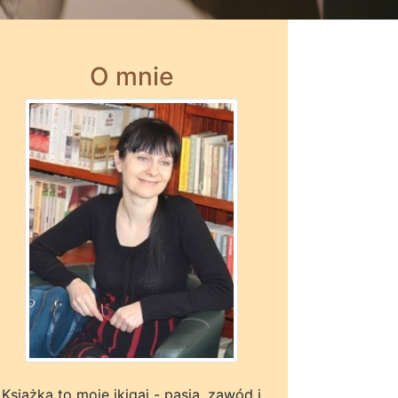
O mnie
Książka to moje ikigai - pasja, zawód i