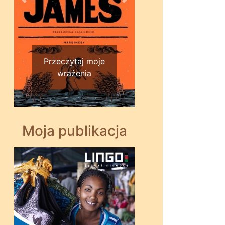
Wstecz
Dalej
Przeczytaj moje
wrażenia
Moja publikacja