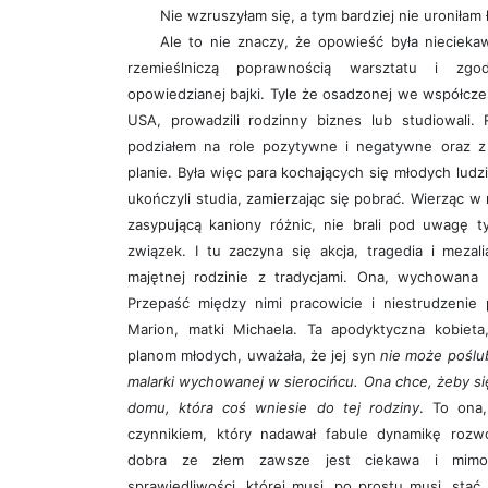
Nie wzruszyłam się, a tym bardziej nie uroniłam 
Ale to nie znaczy, że opowieść była niecieka
rzemieślniczą poprawnością warsztatu i zg
opowiedzianej bajki. Tyle że osadzonej we współcze
USA, prowadzili rodzinny biznes lub studiowali.
podziałem na role pozytywne i negatywne oraz z
planie. Była więc para kochających się młodych ludzi
ukończyli studia, zamierzając się pobrać. Wierząc w
zasypującą kaniony różnic, nie brali pod uwagę ty
związek. I tu zaczyna się akcja, tragedia i meza
majętnej rodzinie z tradycjami. Ona, wychowana 
Przepaść między nimi pracowicie i niestrudzenie
Marion, matki Michaela. Ta apodyktyczna kobieta,
planom młodych, uważała, że jej syn
nie może poślub
malarki wychowanej w sierocińcu. Ona chce, żeby si
domu, która coś wniesie do tej rodziny
. To ona,
czynnikiem, który nadawał fabule dynamikę rozw
dobra ze złem zawsze jest ciekawa i mimo 
sprawiedliwości, której musi, po prostu musi, stać