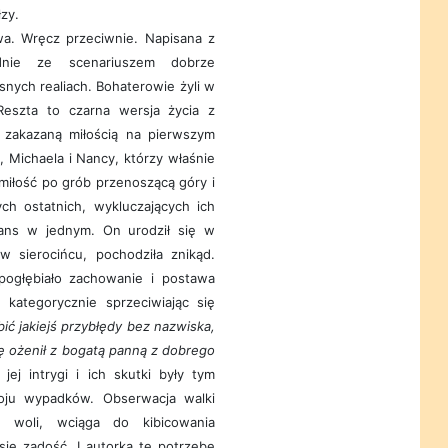
łzy.
wa. Wręcz przeciwnie. Napisana z
odnie ze scenariuszem dobrze
snych realiach. Bohaterowie żyli w
 Reszta to czarna wersja życia z
 zakazaną miłością na pierwszym
, Michaela i Nancy, którzy właśnie
 miłość po grób przenoszącą góry i
ch ostatnich, wykluczających ich
lians w jednym. On urodził się w
w sierocińcu, pochodziła znikąd.
 pogłębiało zachowanie i postawa
 kategorycznie sprzeciwiając się
ić jakiejś przybłędy bez nazwiska,
ę ożenił z bogatą panną z dobrego
 jej intrygi i ich skutki były tym
oju wypadków. Obserwacja walki
woli, wciąga do kibicowania
 się zadość. I autorka tę potrzebę