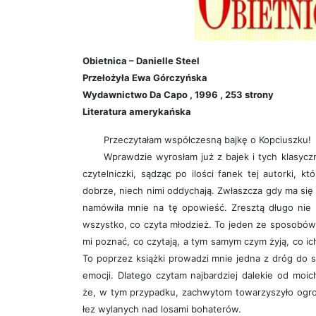
Obietnica – Danielle Steel
Przełożyła Ewa Górczyńska
Wydawnictwo Da Capo , 1996 , 253 strony
Literatura amerykańska
Przeczytałam współczesną bajkę o Kopciuszku!
Wprawdzie wyrosłam już z bajek i tych klasycz
czytelniczki, sądząc po ilości fanek tej autorki, kt
dobrze, niech nimi oddychają. Zwłaszcza gdy ma się n
namówiła mnie na tę opowieść. Zresztą długo nie
wszystko, co czyta młodzież. To jeden ze sposobów
mi poznać, co czytają, a tym samym czym żyją, co ic
To poprzez książki prowadzi mnie jedna z dróg do 
emocji. Dlatego czytam najbardziej dalekie od moic
że, w tym przypadku, zachwytom towarzyszyło ogrom
łez wylanych nad losami bohaterów.