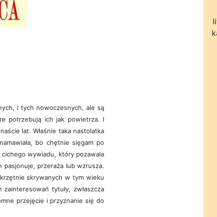
l
k
nych, i tych nowoczesnych, ale są
óre potrzebują ich jak powietrza. I
aście lat. Właśnie taka nastolatka
 namawiała, bo chętnie sięgam po
 cichego wywiadu, który pozawala
h pasjonuje, przeraża lub wzrusza.
skrzętnie skrywanych w tym wieku
h zainteresowań tytuły, zwłaszcza
ne przejęcie i przyznanie się do