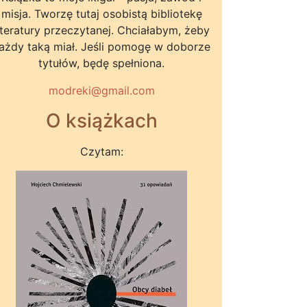
misja. Tworzę tutaj osobistą bibliotekę
iteratury przeczytanej. Chciałabym, żeby
ażdy taką miał. Jeśli pomogę w doborze
tytułów, będę spełniona.
modreki@gmail.com
O książkach
Czytam: