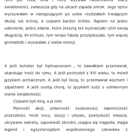
świadomości, zwłaszcza gdy na ulicach zapada zmrok. Jego tętno
wyczuwałam w następujących po sobie rozdziałach trwających
dłużej lub krócej, a czasami bardzo krótko. Raptem na jedno
uderzenie, jedno zdanie, które zresztą też wyznaczało rytm swoją
długością. Im krótsze, tym tempo fabuły przyśpieszało, tym więcej
gromadziło i wyzwalało z siebie emocji.
A jeśli bohater był hiphopowcem , to kawałkiem przemawiał,
skandując treść do rymu. A jeśli pochodził z XVI wieku, to mówił
językiem archaicznym. A jeśli był lisicą, to przemawiał węchem i
zapachami. A jeśli osobą chorą, to językiem ludzi o odmiennym
stanie świadomości.
Czasami byli mną, a ja nimi.
Płynność akcji, zmienność osobowości, tajemniczość
przeszłości, mrok nocy, duszy i umysłu, poetyckość miejsca,
ukrywane sekrety, zapowiedź zbrodni, czająca się tragedia, magia
legend i egzystencjalizm współczesnego człowieka z