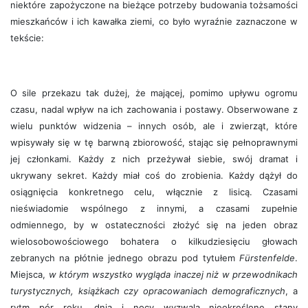
niektóre zapożyczone na bieżące potrzeby budowania tożsamości
mieszkańców i ich kawałka ziemi, co było wyraźnie zaznaczone w
tekście:
O sile przekazu tak dużej, że mającej, pomimo upływu ogromu
czasu, nadal wpływ na ich zachowania i postawy. Obserwowane z
wielu punktów widzenia – innych osób, ale i zwierząt, które
wpisywały się w tę barwną zbiorowość, stając się pełnoprawnymi
jej członkami. Każdy z nich przeżywał siebie, swój dramat i
ukrywany sekret. Każdy miał coś do zrobienia. Każdy dążył do
osiągnięcia konkretnego celu, włącznie z lisicą. Czasami
nieświadomie wspólnego z innymi, a czasami zupełnie
odmiennego, by w ostateczności złożyć się na jeden obraz
wielosobowościowego bohatera o kilkudziesięciu głowach
zebranych na płótnie jednego obrazu pod tytułem
Fürstenfelde
.
Miejsca,
w którym wszystko wygląda inaczej niż w przewodnikach
turystycznych, książkach czy opracowaniach demograficznych
, a
rytm pór roku, dnia i nocy wyzwala nieokreślone stany