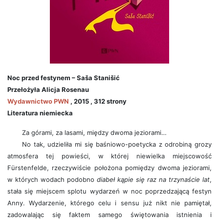
Noc przed festynem – Saša Stanišić
Przełożyła Alicja Rosenau
Wydawnictwo PWN
, 2015 , 312 strony
Literatura niemiecka
Za górami, za lasami, między dwoma jeziorami…
No tak, udzieliła mi się baśniowo-poetycka z odrobiną grozy
atmosfera tej powieści, w której niewielka miejscowość
Fürstenfelde, rzeczywiście położona pomiędzy dwoma jeziorami,
w których wodach podobno
diabeł kąpie się raz na trzynaście lat
,
stała się miejscem splotu wydarzeń w noc poprzedzającą festyn
Anny. Wydarzenie, którego celu i sensu już nikt nie pamiętał,
zadowalając się faktem samego świętowania istnienia i