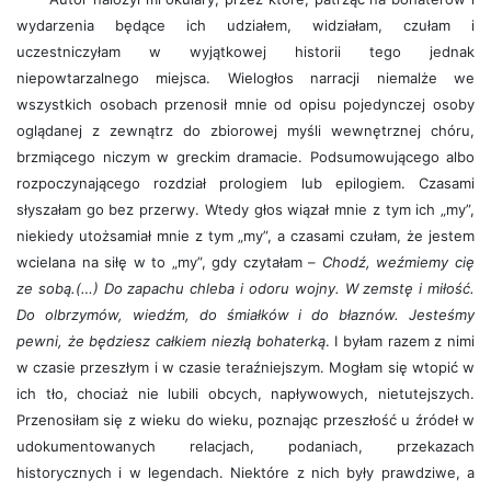
wydarzenia będące ich udziałem, widziałam, czułam i
uczestniczyłam w wyjątkowej historii tego jednak
niepowtarzalnego miejsca. Wielogłos narracji niemalże we
wszystkich osobach przenosił mnie od opisu pojedynczej osoby
oglądanej z zewnątrz do zbiorowej myśli wewnętrznej chóru,
brzmiącego niczym w greckim dramacie. Podsumowującego albo
rozpoczynającego rozdział prologiem lub epilogiem. Czasami
słyszałam go bez przerwy. Wtedy głos wiązał mnie z tym ich „my”,
niekiedy utożsamiał mnie z tym „my”, a czasami czułam, że jestem
wcielana na siłę w to „my”, gdy czytałam –
Chodź, weźmiemy cię
ze sobą.(…) Do zapachu chleba i odoru wojny. W zemstę i miłość.
Do olbrzymów, wiedźm, do śmiałków i do błaznów. Jesteśmy
pewni, że będziesz całkiem niezłą bohaterką
. I byłam razem z nimi
w czasie przeszłym i w czasie teraźniejszym. Mogłam się wtopić w
ich tło, chociaż nie lubili obcych, napływowych, nietutejszych.
Przenosiłam się z wieku do wieku, poznając przeszłość u źródeł w
udokumentowanych relacjach, podaniach, przekazach
historycznych i w legendach. Niektóre z nich były prawdziwe, a