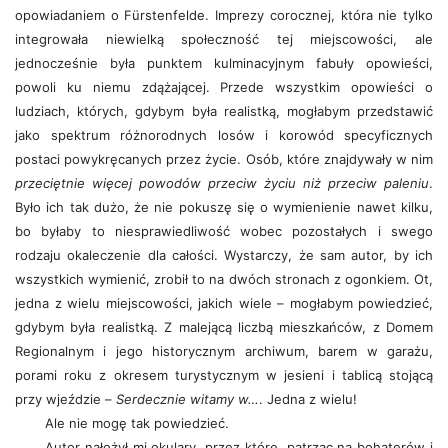
opowiadaniem o Fürstenfelde. Imprezy corocznej, która nie tylko
integrowała niewielką społeczność tej miejscowości, ale
jednocześnie była punktem kulminacyjnym fabuły opowieści,
powoli ku niemu zdążającej. Przede wszystkim opowieści o
ludziach, których, gdybym była realistką, mogłabym przedstawić
jako spektrum różnorodnych losów i korowód specyficznych
postaci powykręcanych przez życie. Osób, które znajdywały w nim
przeciętnie więcej powodów przeciw życiu niż przeciw paleniu
.
Było ich tak dużo, że nie pokuszę się o wymienienie nawet kilku,
bo byłaby to niesprawiedliwość wobec pozostałych i swego
rodzaju okaleczenie dla całości. Wystarczy, że sam autor, by ich
wszystkich wymienić, zrobił to na dwóch stronach z ogonkiem. Ot,
jedna z wielu miejscowości, jakich wiele – mogłabym powiedzieć,
gdybym była realistką. Z malejącą liczbą mieszkańców, z Domem
Regionalnym i jego historycznym archiwum, barem w garażu,
porami roku z okresem turystycznym w jesieni i tablicą stojącą
przy wjeździe –
Serdecznie witamy w…
. Jedna z wielu!
Ale nie mogę tak powiedzieć.
Autor nałożył mi okulary, przez które, patrząc na bohaterów i