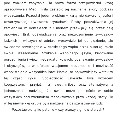
pod znakiem zapytania. Ta nowa forma przepowiedni, którą
opracowywała Meg, miała zastąpić jej nacinanie skóry podczas
wieszczenia. Pozostał jeden problem – karty nie dawały jej euforii
towarzyszącej krwawemu rytuałowi. Próby poszukiwania jej
zamiennika w kontaktach z Simonem przewijały się przez całą
opowieść. Brak doświadczenia oraz niezrozumienie zwyczajów
ludzkich i wilczych utrudniało wprawdzie jej odnalezienie, ale
świadome przeciąganie w czasie tego wątku przez autorkę, miało
swoje uzasadnienie. Szukanie wspólnego języka, budowanie
porozumienia i więzi międzygatunkowych, poznawanie zwyczajów
i obyczajów, a w efekcie wzajemne zrozumienie i możliwość
współistnienia wszystkich istot Namid, to najważniejszy wątek w
tej części cyklu. Społeczność Lakeside była wzorcem
koegzystencji, przyjaźni, a nawet miłości oraz alternatywą, a
jednocześnie nadzieją, że świat może pomieścić w sobie
wszystkich pod warunkiem respektowania praw każdej istoty. To
w tej niewielkiej grupie była nadzieja na dalsze istnienie ludzi.
Pozostawało tylko pytanie – czy przeżyją gniew starych?