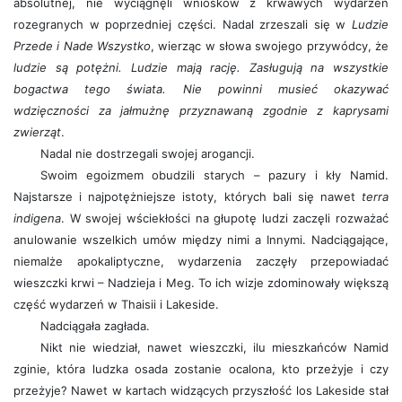
absolutnej, nie wyciągnęli wniosków z krwawych wydarzeń
rozegranych w poprzedniej części. Nadal zrzeszali się w
Ludzie
Przede i Nade Wszystko
, wierząc w słowa swojego przywódcy, że
ludzie są potężni. Ludzie mają rację. Zasługują na wszystkie
bogactwa tego świata. Nie powinni musieć okazywać
wdzięczności za jałmużnę przyznawaną zgodnie z kaprysami
zwierząt
.
Nadal nie dostrzegali swojej arogancji.
Swoim egoizmem obudzili starych – pazury i kły Namid.
Najstarsze i najpotężniejsze istoty, których bali się nawet
terra
indigena
. W swojej wściekłości na głupotę ludzi zaczęli rozważać
anulowanie wszelkich umów między nimi a Innymi. Nadciągające,
niemalże apokaliptyczne, wydarzenia zaczęły przepowiadać
wieszczki krwi – Nadzieja i Meg. To ich wizje zdominowały większą
część wydarzeń w Thaisii i Lakeside.
Nadciągała zagłada.
Nikt nie wiedział, nawet wieszczki, ilu mieszkańców Namid
zginie, która ludzka osada zostanie ocalona, kto przeżyje i czy
przeżyje? Nawet w kartach widzących przyszłość los Lakeside stał