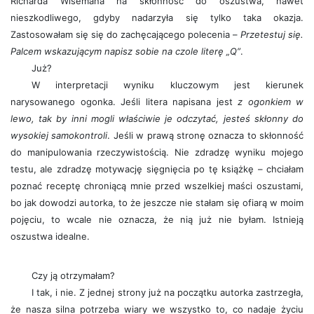
Richarda Wisemana na skłonność do oszustwa, nawet
nieszkodliwego, gdyby nadarzyła się tylko taka okazja.
Zastosowałam się się do zachęcającego polecenia –
Przetestuj się.
Palcem wskazującym napisz sobie na czole literę „Q”
.
Już?
W interpretacji wyniku kluczowym jest kierunek
narysowanego ogonka. Jeśli litera napisana jest
z ogonkiem w
lewo, tak by inni mogli właściwie je odczytać, jesteś skłonny do
wysokiej samokontroli
. Jeśli w prawą stronę oznacza to skłonność
do manipulowania rzeczywistością. Nie zdradzę wyniku mojego
testu, ale zdradzę motywację sięgnięcia po tę książkę – chciałam
poznać receptę chroniącą mnie przed wszelkiej maści oszustami,
bo jak dowodzi autorka, to że jeszcze nie stałam się ofiarą w moim
pojęciu, to wcale nie oznacza, że nią już nie byłam. Istnieją
oszustwa idealne.
Czy ją otrzymałam?
I tak, i nie. Z jednej strony już na początku autorka zastrzegła,
że nasza silna potrzeba wiary we wszystko to, co nadaje życiu