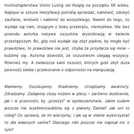
hochsztaplerstwa Victor Lustig vel Książę na początku XX wieku.
Najlepsi w sztuce mistyfikacji potrafią sprzedać, namówić, zdobyć
zaufanie, wmówić i nakłonić do wszystkiego. Nawet do tego, co
wydaje się nam, stojącym z boku przekrętu, niemożliwe. Nie bez
powodu autorka nazywa oszustów arystokracją w świecie
przestępczym. Bo,
gdy coś wydaje się zbyt piękne, by mogło być
prawdziwe, to prawdziwe nie jest, chyba że przydarza się mnie
–
łudzimy się. Autorka dowodzi, że oszustwom ulegają wszyscy.
Również my. A zwłaszcza sami oszuści, których gubi zbyt duża
pewność siebie i przekonanie o odporności na manipulację.
Kłamiemy. Oszukujemy. Kradniemy. Urządzamy awantury.
Zdradzamy. Zadajemy ciosy nożem w plecy – zarówno dosłownie,
jak i w przenośni
, by „przeżyć” w społeczeństwie. Jakim cudem
jeszcze nie wyeliminowaliśmy się z planety Ziemia?
Jak oni to
robią? Co sprawia, że im wierzymy, i jak są w stanie wykorzystać
to dla własnych celów? Dlaczego nikt jeszcze nie napisał nic o
tym?