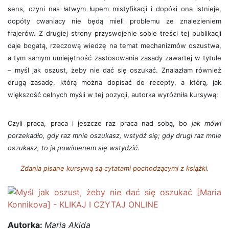
sens, czyni nas łatwym łupem mistyfikacji i dopóki ona istnieje,
dopóty cwaniacy nie będą mieli problemu ze znalezieniem
frajerów. Z drugiej strony przyswojenie sobie treści tej publikacji
daje bogatą, rzeczową wiedzę na temat mechanizmów oszustwa,
a tym samym umiejętność zastosowania zasady zawartej w tytule
– myśl jak oszust, żeby nie dać się oszukać. Znalazłam również
drugą zasadę, którą można dopisać do recepty, a którą, jak
większość celnych myśli w tej pozycji, autorka wyróżniła kursywą:
Czyli praca, praca i jeszcze raz praca nad sobą, bo
jak mówi
porzekadło, gdy raz mnie oszukasz, wstydź się; gdy drugi raz mnie
oszukasz, to ja powinienem się wstydzić
.
Zdania pisane kursywą są cytatami pochodzącymi z książki.
Autorka:
Maria Akida