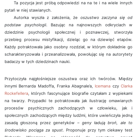
Ta pozycja jest próbą odpowiedzi na na te i na wiele innych
pytań w niej stawianych.
Autorka wyszła z założenia, że
oszustwo zaczyna się od
podstaw psychologii
. Bazując na najnowszych odkryciach w
dziedzinie psychologii społecznej i poznawczej, stworzyła
przebieg procesu mistyfikacji, dzieląc go na dziewięć etapów.
Każdy potraktowała jako osobny rozdział, w którym dokładnie go
scharakteryzowała i przeanalizowała, powołując się na autorytety
badaczy w tych dziedzinach nauki.
Przytoczyła najgłośniejsze oszustwa oraz ich twórców. Między
innymi Bernarda Madoffa, Franka Abagnale’a,
Icemana
czy
Clarka
Rockefellera
, których fascynujące biografie czytałam z wypiekami
na twarzy. Przypadki te potraktowała jak ilustrację omawianych
procesów psychicznych zachodzących w człowieku, jak i
społecznych zachodzących między ludźmi, które uwieńczyła jedną
zasadą głoszoną przez genetyków –
geny ładują broń, ale to
środowisko pociąga za spust
. Proponuje przy tym ciekawy test