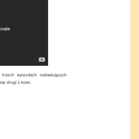
trzech epizodach naśladujących
ię drugi z kolei.