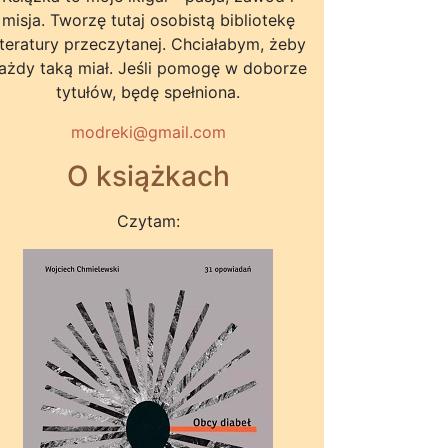
misja. Tworzę tutaj osobistą bibliotekę
iteratury przeczytanej. Chciałabym, żeby
ażdy taką miał. Jeśli pomogę w doborze
tytułów, będę spełniona.
modreki@gmail.com
O książkach
Czytam: