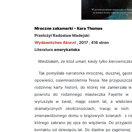
Mroczne zakamarki – Kara Thomas
Przełożył Radosław Madejski
Wydawnictwo
Akurat
, 2017 , 416
stron
Literatura
amerykańska
Wiedziałam, że ktoś umarł, kiedy tylko kierowniczk
Tak pomyślała narratorka mrocznej, dusznej, gęste
opowieści, osiemnastoletnia Tessa. Nie przypuszczał
rodzinnej karty historii, do której nie zamierzała
powrotu do rodzinnego miasteczka Fayette w P
wyruszyła w świat, mając osiem lat, a właściwi
dramatycznych okolicznościach, tracąc w nich
znienawidzonego domu o brązowych ścianach z ro
którego zabrano jej ojca do więzienia. Do przyjaciół
kontaktu od dziesięciu lat. Do śladów po zaginionej 