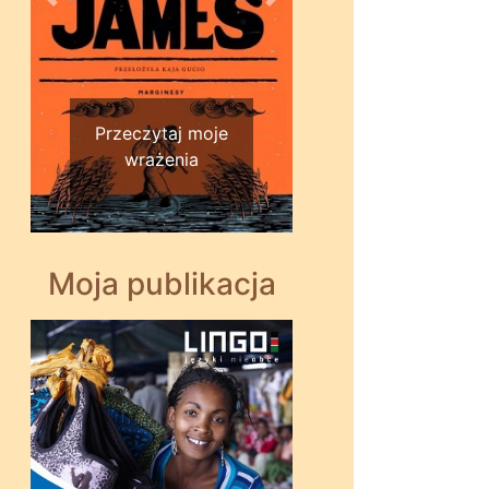
Wstecz
Dalej
Przeczytaj moje
wrażenia
Moja publikacja