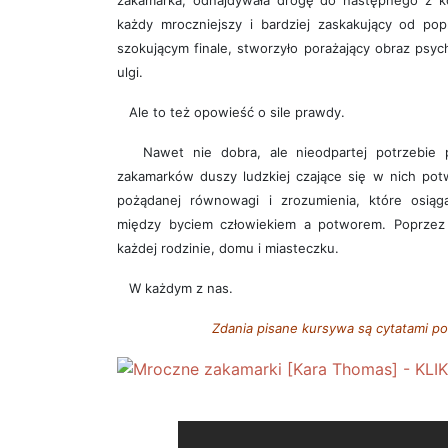
zakamarka, odnajdywała drogę do następnego z ko
każdy mroczniejszy i bardziej zaskakujący od po
szokującym finale, stworzyło porażający obraz psychi
ulgi.
Ale to też opowieść o sile prawdy.
Nawet nie dobra, ale nieodpartej potrzebie p
zakamarków duszy ludzkiej czające się w nich po
pożądanej równowagi i zrozumienia, które osiąg
między byciem człowiekiem a potworem. Poprzez 
każdej rodzinie, domu i miasteczku.
W każdym z nas.
Zdania pisane kursywa są cytatami poc