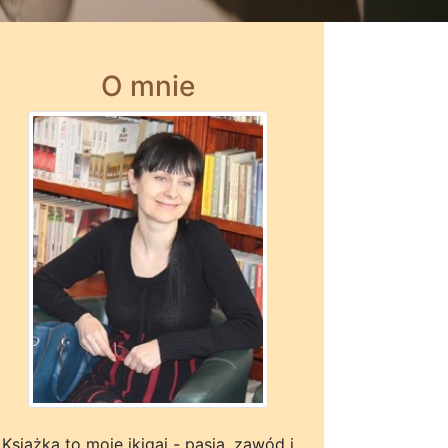
O mnie
Książka to moje ikigai - pasja, zawód i