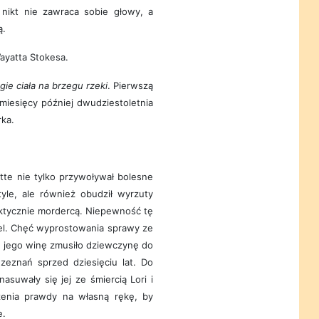
 nikt nie zawraca sobie głowy, a
ą.
ayatta Stokesa.
agie ciała na brzegu rzeki
. Pierwszą
miesięcy później dwudziestoletnia
rka.
te nie tylko przywoływał bolesne
yle, ale również obudził wyrzuty
faktycznie mordercą. Niepewność tę
riel. Chęć wyprostowania sprawy ze
 jego winę zmusiło dziewczynę do
zeznań sprzed dziesięciu lat. Do
asuwały się jej ze śmiercią Lori i
zenia prawdy na własną rękę, by
e.