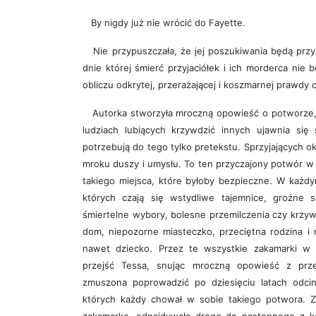
By nigdy już nie wrócić do Fayette.
Nie przypuszczała, że jej poszukiwania będą przyp
dnie której śmierć przyjaciółek i ich morderca nie
obliczu odkrytej, przerażającej i koszmarnej prawdy o 
Autorka stworzyła mroczną opowieść o potworze, 
ludziach lubiących krzywdzić innych ujawnia się s
potrzebują do tego tylko pretekstu. Sprzyjających ok
mroku duszy i umysłu. To ten przyczajony potwór w 
takiego miejsca, które byłoby bezpieczne. W każdy
których czają się wstydliwe tajemnice, groźne s
śmiertelne wybory, bolesne przemilczenia czy krzy
dom, niepozorne miasteczko, przeciętna rodzina i 
nawet dziecko. Przez te wszystkie zakamarki w 
przejść Tessa, snując mroczną opowieść z przes
zmuszona poprowadzić po dziesięciu latach odcin
których każdy chował w sobie takiego potwora. 