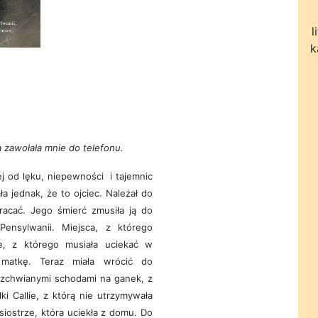
l
k
a zawołała mnie do telefonu.
j od lęku, niepewności i tajemnic
a jednak, że to ojciec. Należał do
 wracać. Jego śmierć zmusiła ją do
ensylwanii. Miejsca, z którego
e, z którego musiała uciekać w
 matkę. Teraz miała wrócić do
zchwianymi schodami na ganek, z
ki Callie, z którą nie utrzymywała
siostrze, która uciekła z domu. Do