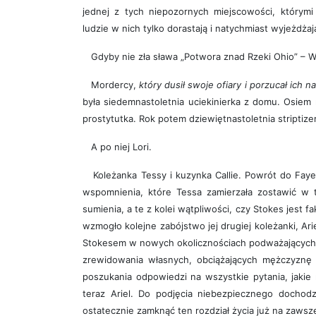
jednej z tych niepozornych miejscowości, którymi
ludzie w nich tylko dorastają i natychmiast wyjeżdżaj
Gdyby nie zła sława „Potwora znad Rzeki Ohio” – W
Mordercy,
który dusił swoje ofiary i porzucał ich n
była siedemnastoletnia uciekinierka z domu. Osiem 
prostytutka. Rok potem dziewiętnastoletnia striptize
A po niej Lori.
Koleżanka Tessy i kuzynka Callie. Powrót do Fayet
wspomnienia, które Tessa zamierzała zostawić w t
sumienia, a te z kolei wątpliwości, czy Stokes jest 
wzmogło kolejne zabójstwo jej drugiej koleżanki, A
Stokesem w nowych okolicznościach podważających
zrewidowania własnych, obciążających mężczyznę 
poszukania odpowiedzi na wszystkie pytania, jakie n
teraz Ariel. Do podjęcia niebezpiecznego dochod
ostatecznie zamknąć ten rozdział życia już na zawsz