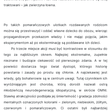
traktowani – jak zwierzyna łowna.
Po takich pomarańczowych ulotkach rozdawanych rodzicom
można się przestraszyć i oddać własne dziecko do obozu, wierząc
propagandowym przekazom władzy i nie mając pojęcia, jakim
eksperymentom aż po eksterminację są poddawane ich dzieci.
Po trzecie miejsce akcji musi być kontrastowe w stosunku do
tego za najbliższym oknem. Najlepiej ekstremalne, zupełnie
nieznane i budzące ciekawość od pierwszego zdania. A w tej
powieści dostarcza tego świat dystopii, którego historię
powstania i zasady po prostu się chłonie. A najciekawiej jest
wtedy, gdy bohaterowie są w centrum uwagi. Tutaj czynnikiem ich
wyróżniającym jest choroba, którą dorośli nazwali ostrą
młodzieńczą neurodegeneracją idiopatyczną, w skrócie OMNI.
Stawkę atrakcyjności podbijała jej śmiertelność i gradacja zdolności
mentalnych oznaczonych kolorami – zielonym, niebieskim, żółtym,
czerwonym i pomarańczowym. Ci ostatni byli najbardziej