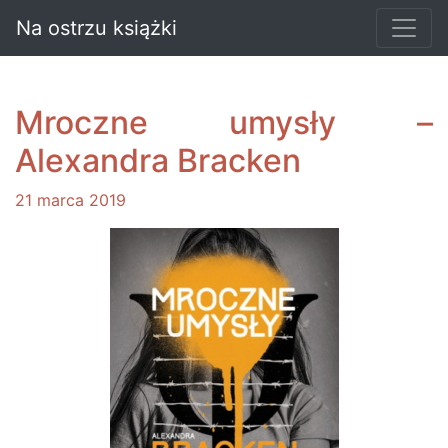
Na ostrzu książki
Mroczne umysły –
Alexandra Bracken
21 marca 2019