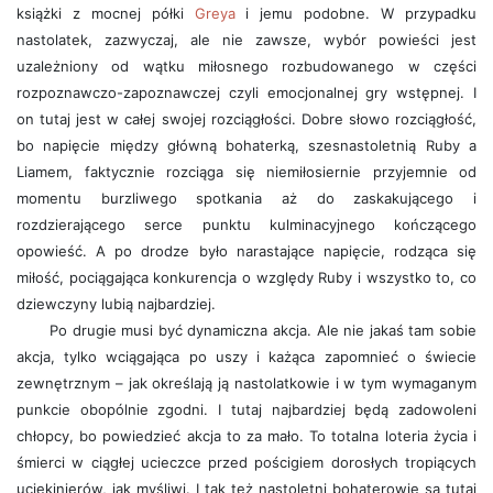
książki z mocnej półki
Greya
i jemu podobne. W przypadku
nastolatek, zazwyczaj, ale nie zawsze, wybór powieści jest
uzależniony od wątku miłosnego rozbudowanego w części
rozpoznawczo-zapoznawczej czyli emocjonalnej gry wstępnej. I
on tutaj jest w całej swojej rozciągłości. Dobre słowo rozciągłość,
bo napięcie między główną bohaterką, szesnastoletnią Ruby a
Liamem, faktycznie rozciąga się niemiłosiernie przyjemnie od
momentu burzliwego spotkania aż do zaskakującego i
rozdzierającego serce punktu kulminacyjnego kończącego
opowieść. A po drodze było narastające napięcie, rodząca się
miłość, pociągająca konkurencja o względy Ruby i wszystko to, co
dziewczyny lubią najbardziej.
Po drugie musi być dynamiczna akcja. Ale nie jakaś tam sobie
akcja, tylko wciągająca po uszy i każąca zapomnieć o świecie
zewnętrznym – jak określają ją nastolatkowie i w tym wymaganym
punkcie obopólnie zgodni. I tutaj najbardziej będą zadowoleni
chłopcy, bo powiedzieć akcja to za mało. To totalna loteria życia i
śmierci w ciągłej ucieczce przed pościgiem dorosłych tropiących
uciekinierów, jak myśliwi. I tak też nastoletni bohaterowie są tutaj