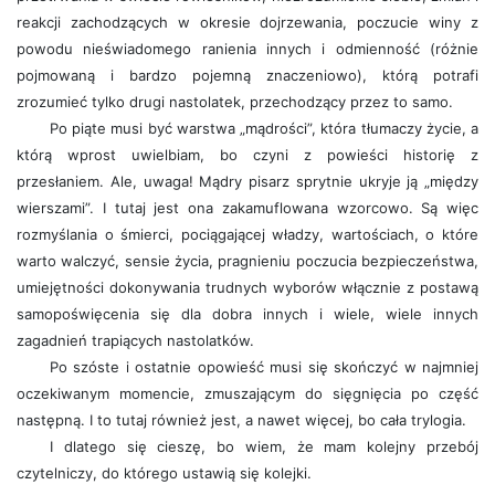
reakcji zachodzących w okresie dojrzewania, poczucie winy z
powodu nieświadomego ranienia innych i odmienność (różnie
pojmowaną i bardzo pojemną znaczeniowo), którą potrafi
zrozumieć tylko drugi nastolatek, przechodzący przez to samo.
Po piąte musi być warstwa „mądrości”, która tłumaczy życie, a
którą wprost uwielbiam, bo czyni z powieści historię z
przesłaniem. Ale, uwaga! Mądry pisarz sprytnie ukryje ją „między
wierszami”. I tutaj jest ona zakamuflowana wzorcowo. Są więc
rozmyślania o śmierci, pociągającej władzy, wartościach, o które
warto walczyć, sensie życia, pragnieniu poczucia bezpieczeństwa,
umiejętności dokonywania trudnych wyborów włącznie z postawą
samopoświęcenia się dla dobra innych i wiele, wiele innych
zagadnień trapiących nastolatków.
Po szóste i ostatnie opowieść musi się skończyć w najmniej
oczekiwanym momencie, zmuszającym do sięgnięcia po część
następną. I to tutaj również jest, a nawet więcej, bo cała trylogia.
I dlatego się cieszę, bo wiem, że mam kolejny przebój
czytelniczy, do którego ustawią się kolejki.