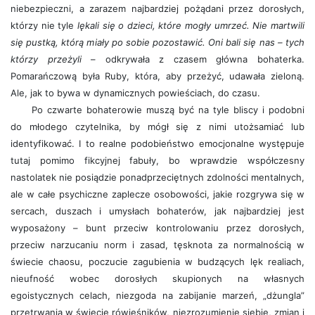
niebezpieczni, a zarazem najbardziej pożądani przez dorosłych,
którzy nie tyle
lękali się o dzieci, które mogły umrzeć. Nie martwili
się pustką, którą miały po sobie pozostawić. Oni bali się nas – tych
którzy przeżyli
– odkrywała z czasem główna bohaterka.
Pomarańczową była Ruby, która, aby przeżyć, udawała zieloną.
Ale, jak to bywa w dynamicznych powieściach, do czasu.
Po czwarte bohaterowie muszą być na tyle bliscy i podobni
do młodego czytelnika, by mógł się z nimi utożsamiać lub
identyfikować. I to realne podobieństwo emocjonalne występuje
tutaj pomimo fikcyjnej fabuły, bo wprawdzie współczesny
nastolatek nie posiądzie ponadprzeciętnych zdolności mentalnych,
ale w całe psychiczne zaplecze osobowości, jakie rozgrywa się w
sercach, duszach i umysłach bohaterów, jak najbardziej jest
wyposażony – bunt przeciw kontrolowaniu przez dorosłych,
przeciw narzucaniu norm i zasad, tęsknota za normalnością w
świecie chaosu, poczucie zagubienia w budzących lęk realiach,
nieufność wobec dorosłych skupionych na własnych
egoistycznych celach, niezgoda na zabijanie marzeń, „dżungla”
przetrwania w świecie rówieśników, niezrozumienie siebie, zmian i