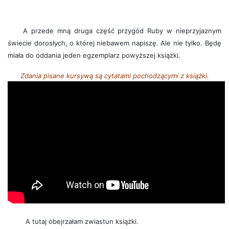
A przede mną druga część przygód Ruby w nieprzyjaznym
świecie dorosłych, o której niebawem napiszę. Ale nie tylko. Będę
miała do oddania jeden egzemplarz powyższej książki.
Zdania pisane kursywą są cytatami pochodzącymi z książki.
A tutaj obejrzałam zwiastun książki.