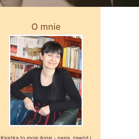
O mnie
Książka to moje ikigai - pasja, zawód i