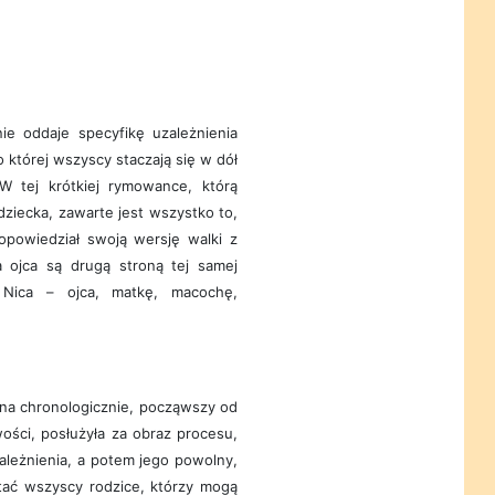
e oddaje specyfikę uzależnienia
o której wszyscy staczają się w dół
 W tej krótkiej rymowance, którą
iecka, zawarte jest wszystko to,
 opowiedział swoją wersję walki z
 ojca są drugą stroną tej samej
 Nica – ojca, matkę, macochę,
na chronologicznie, począwszy od
ości, posłużyła za obraz procesu,
leżnienia, a potem jego powolny,
tać wszyscy rodzice, którzy mogą