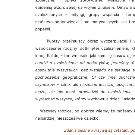
społecznej i opieki zdrowotnej
. Wskazuje na
epidemią
wzorowanej na wojnie z rakiem
. Omawia s
uzależnionych – mityngi, grupy wsparcia i ter
mnóstwo podpowiedzi i rad motywujących, ale i o
popełnił.
Tworzy przejmujący obraz wyczerpującej i wyni
współczesnej rodziny dotkniętej uzależnieniem, 
innej. Każdej – ten wniosek, jaki sam się nasuwa, je
chodzi o uzależnienie od narkotyków, jesteśmy ró
absolutnie wszystkich, bez względu na sytuację e
pochodzenie geograficzne, QI czy inne okoliczn
czynników – silne, ale nieznane jeszcze, połączeni
może, ale nie musi, prowadzić do uzależnienia
.
wysłuchać wszyscy, którzy wychowują dzieci i młodz
Wszyscy rodzice, bo dobrze wiemy, że możemy być
najbardziej nieszczęśliwe dziecko.
Zdania pisane kursywą są cytatami po