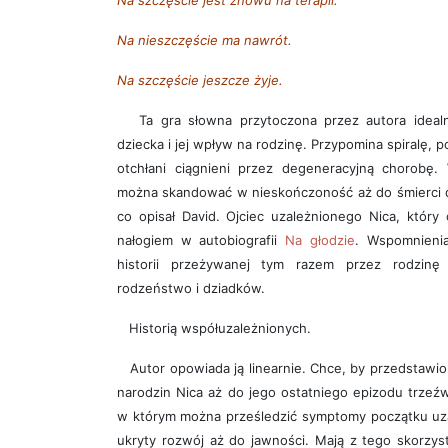
Na szczęście jest znowu na terapii.
Na nieszczęście ma nawrót.
Na szczęście jeszcze żyje.
Ta gra słowna przytoczona przez autora idealni
dziecka i jej wpływ na rodzinę. Przypomina spiralę, p
otchłani ciągnieni przez degeneracyjną chorobę.
można skandować w nieskończoność aż do śmierci dz
co opisał David. Ojciec uzależnionego Nica, który
nałogiem w autobiografii
Na głodzie
. Wspomnienia
historii przeżywanej tym razem przez rodzinę
rodzeństwo i dziadków.
Historią współuzależnionych.
Autor opowiada ją linearnie. Chce, by przedstawio
narodzin Nica aż do jego ostatniego epizodu trzeźw
w którym można prześledzić symptomy początku uza
ukryty rozwój aż do jawności. Mają z tego skorzys