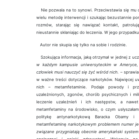
Nie pozwala na to synowi. Przeciwstawia się mu 
wielu metodę interwencji i szukając bezustannie p
rozmów, starając się nawiązać kontakt, patrolu
nieustannie skłaniając do leczenia. W jego przypadku 
Autor nie skupia się tylko na sobie i rodzinie.
Szokująca informacja, jaką otrzymał w jednej z ucz
w każdym kampusie uniwersyteckim w Ameryce,
człowiek musi nauczyć się żyć wśród nich.
– sprawia
w ważne treści dotyczące narkotyków. Najwięcej u
nich – metamfetaminie. Podaje powody i prze
uzależnionych, zgonów, chorób psychicznych i mi
leczenie uzależnień i ich następstw, a nawet
metamfetaminy na środowisko, o czym usłyszałam 
politykę antynarkotykową Baracka Obamy i 
metamfetaminę
narkotykowym problemem numer j
związane przygniatają obecnie amerykański system 