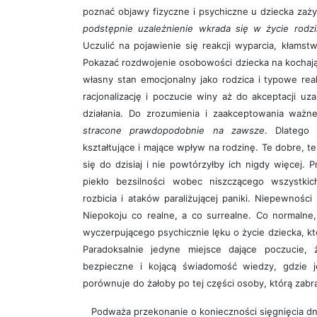
poznać objawy fizyczne i psychiczne u dziecka zaż
podstępnie uzależnienie wkrada się w życie rodzi
Uczulić na pojawienie się reakcji wyparcia, kłamstw
Pokazać rozdwojenie osobowości dziecka na kochaj
własny stan emocjonalny jako rodzica i typowe re
racjonalizację i poczucie winy aż do akceptacji uz
działania. Do zrozumienia i zaakceptowania ważn
stracone prawdopodobnie na zawsze
. Dlatego 
kształtujące i mające wpływ na rodzinę. Te dobre, te
się do dzisiaj i nie powtórzyłby ich nigdy więcej.
piekło bezsilności wobec niszczącego wszystkic
rozbicia i ataków paraliżującej paniki. Niepewnośc
Niepokoju co realne, a co surrealne. Co normalne
wyczerpującego psychicznie lęku o życie dziecka, k
Paradoksalnie jedyne miejsce dające poczucie,
bezpieczne i kojącą świadomość wiedzy, gdzie j
porównuje do żałoby po tej części osoby, którą zabra
Podważa przekonanie o konieczności sięgnięcia dn