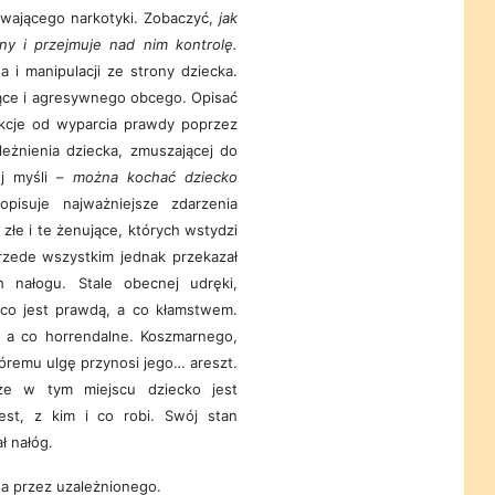
ywającego narkotyki. Zobaczyć,
jak
ny i przejmuje nad nim kontrolę.
a i manipulacji ze strony dziecka.
ące i agresywnego obcego. Opisać
akcje od wyparcia prawdy poprzez
ależnienia dziecka, zmuszającej do
ej myśli –
można kochać dziecko
opisuje najważniejsze zdarzenia
 złe i te żenujące, których wstydzi
 Przede wszystkim jednak przekazał
h nałogu. Stale obecnej udręki,
i co jest prawdą, a co kłamstwem.
, a co horrendalne. Koszmarnego,
tóremu ulgę przynosi jego… areszt.
 że w tym miejscu dziecko jest
est, z kim i co robi. Swój stan
ł nałóg.
a przez uzależnionego.