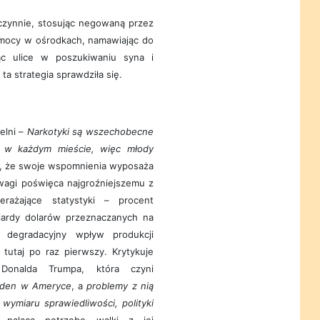
czynnie, stosując negowaną przez
omocy w ośrodkach, namawiając do
jąc ulice w poszukiwaniu syna i
ta strategia sprawdziła się.
elni –
Narkotyki są wszechobecne
 w każdym mieście, więc młody
, że swoje wspomnienia wyposaża
wagi poświęca najgroźniejszemu z
rażające statystyki – procent
liardy dolarów przeznaczanych na
 degradacyjny wpływ produkcji
tutaj po raz pierwszy. Krytykuje
Donalda Trumpa, która czyni
eden w Ameryce
, a
problemy z nią
wymiaru sprawiedliwości, polityki