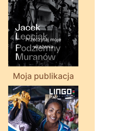
Wstecz
Dalej
Przeczytaj moje
wrażenia
Moja publikacja