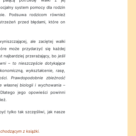
 palącą potrzebę walki z jej
ocjalny system pomocy dla rodzin
apie. Podsuwa rodzicom również
strzeżeń przed błędami, które on
szczającej, ale zaciętej walki
które może przydarzyć się każdej
st najbardziej przerażający, bo
jeśli
wni – to nieszczęście dotykające
konomiczną, wykształcenie, rasę,
ości. Prawdopodobnie zbieżność
e własnej biologii i wychowania –
 Dlatego jego opowieści powinni
ież.
 tylko tak szczęśliwi, jak nasze
chodzącym z książki.