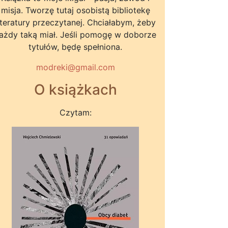
misja. Tworzę tutaj osobistą bibliotekę
iteratury przeczytanej. Chciałabym, żeby
ażdy taką miał. Jeśli pomogę w doborze
tytułów, będę spełniona.
modreki@gmail.com
O książkach
Czytam: