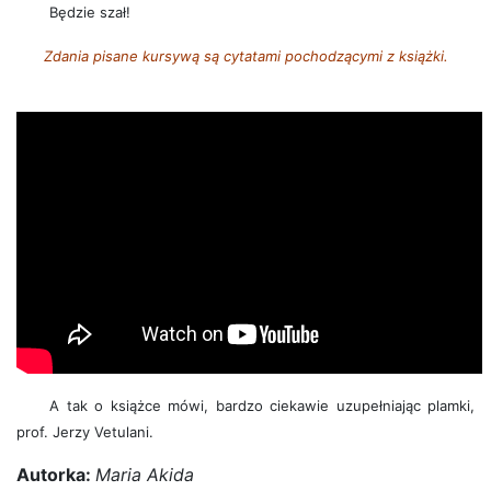
Będzie szał!
Zdania pisane kursywą są cytatami pochodzącymi z książki.
A tak o książce mówi, bardzo ciekawie uzupełniając plamki,
prof. Jerzy Vetulani.
Autorka:
Maria Akida