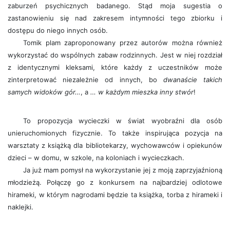
zaburzeń psychicznych badanego. Stąd moja sugestia o
zastanowieniu się nad zakresem intymności tego zbiorku i
dostępu do niego innych osób.
Tomik plam zaproponowany przez autorów można również
wykorzystać do wspólnych zabaw rodzinnych. Jest w niej rozdział
z identycznymi kleksami, które każdy z uczestników może
zinterpretować niezależnie od innych, bo
dwanaście takich
samych widoków gór…
, a
… w każdym mieszka inny stwór
!
To propozycja wycieczki w świat wyobraźni dla osób
unieruchomionych fizycznie. To także inspirująca pozycja na
warsztaty z książką dla bibliotekarzy, wychowawców i opiekunów
dzieci – w domu, w szkole, na koloniach i wycieczkach.
Ja już mam pomysł na wykorzystanie jej z moją zaprzyjaźnioną
młodzieżą. Połączę go z konkursem na najbardziej odlotowe
hirameki, w którym nagrodami będzie ta książka, torba z hirameki i
naklejki.