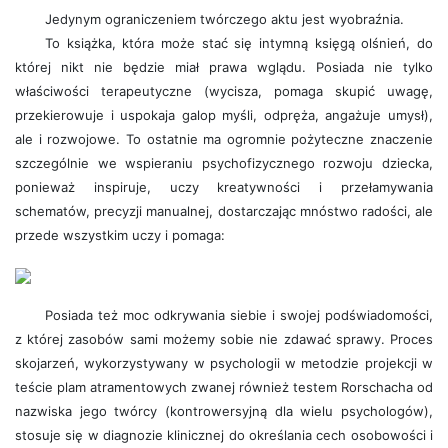
Jedynym ograniczeniem twórczego aktu jest wyobraźnia.
To książka, która może stać się intymną księgą olśnień, do
której nikt nie będzie miał prawa wglądu. Posiada nie tylko
właściwości terapeutyczne (wycisza, pomaga skupić uwagę,
przekierowuje i uspokaja galop myśli, odpręża, angażuje umysł),
ale i rozwojowe. To ostatnie ma ogromnie pożyteczne znaczenie
szczególnie we wspieraniu psychofizycznego rozwoju dziecka,
ponieważ inspiruje, uczy kreatywności i przełamywania
schematów, precyzji manualnej, dostarczając mnóstwo radości, ale
przede wszystkim uczy i pomaga:
Posiada też moc odkrywania siebie i swojej podświadomości,
z której zasobów sami możemy sobie nie zdawać sprawy. Proces
skojarzeń, wykorzystywany w psychologii w metodzie projekcji w
teście plam atramentowych zwanej również testem Rorschacha od
nazwiska jego twórcy (kontrowersyjną dla wielu psychologów),
stosuje się w diagnozie klinicznej do określania cech osobowości i