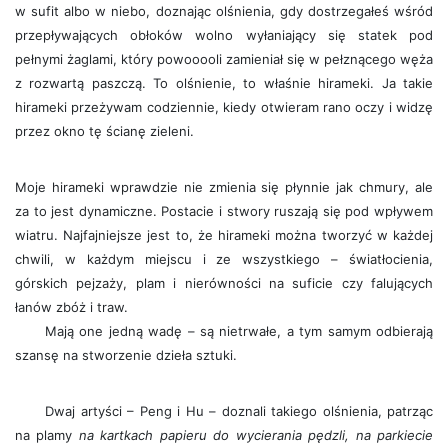
w sufit albo w niebo, doznając olśnienia, gdy dostrzegałeś wśród
przepływających obłoków wolno wyłaniający się statek pod
pełnymi żaglami, który powooooli zamieniał się w pełznącego węża
z rozwartą paszczą. To olśnienie, to właśnie hirameki. Ja takie
hirameki przeżywam codziennie, kiedy otwieram rano oczy i widzę
przez okno tę ścianę zieleni.
Moje hirameki wprawdzie nie zmienia się płynnie jak chmury, ale
za to jest dynamiczne. Postacie i stwory ruszają się pod wpływem
wiatru. Najfajniejsze jest to, że hirameki można tworzyć w każdej
chwili, w każdym miejscu i ze wszystkiego – światłocienia,
górskich pejzaży, plam i nierówności na suficie czy falujących
łanów zbóż i traw.
Mają one jedną wadę – są nietrwałe, a tym samym odbierają
szansę na stworzenie dzieła sztuki.
Dwaj artyści – Peng i Hu – doznali takiego olśnienia, patrząc
na plamy
na kartkach papieru do wycierania pędzli, na parkiecie