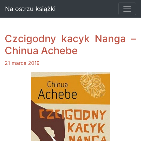
Na ostrzu książki
Czcigodny kacyk Nanga –
Chinua Achebe
21 marca 2019