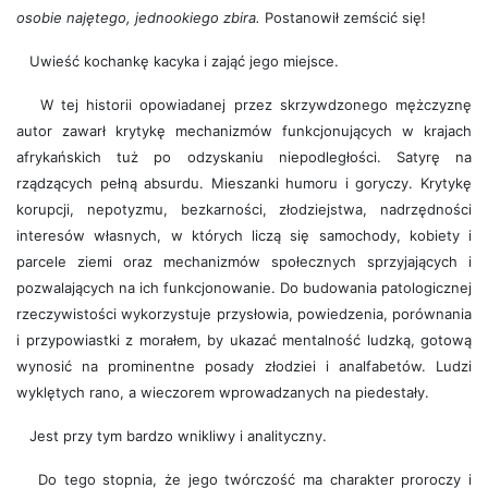
osobie najętego, jednookiego zbira.
Postanowił zemścić się!
Uwieść kochankę kacyka i zająć jego miejsce.
W tej historii opowiadanej przez skrzywdzonego mężczyznę
autor zawarł krytykę mechanizmów funkcjonujących w krajach
afrykańskich tuż po odzyskaniu niepodległości. Satyrę na
rządzących pełną absurdu. Mieszanki humoru i goryczy. Krytykę
korupcji, nepotyzmu, bezkarności, złodziejstwa, nadrzędności
interesów własnych, w których liczą się samochody, kobiety i
parcele ziemi oraz mechanizmów społecznych sprzyjających i
pozwalających na ich funkcjonowanie. Do budowania patologicznej
rzeczywistości wykorzystuje przysłowia, powiedzenia, porównania
i przypowiastki z morałem, by ukazać mentalność ludzką, gotową
wynosić na prominentne posady złodziei i analfabetów. Ludzi
wyklętych rano, a wieczorem wprowadzanych na piedestały.
Jest przy tym bardzo wnikliwy i analityczny.
Do tego stopnia, że jego twórczość ma charakter proroczy i