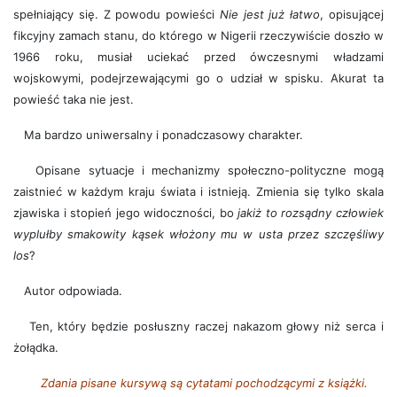
spełniający się. Z powodu powieści
Nie jest już łatwo
, opisującej
fikcyjny zamach stanu, do którego w Nigerii rzeczywiście doszło w
1966 roku, musiał uciekać przed ówczesnymi władzami
wojskowymi, podejrzewającymi go o udział w spisku. Akurat ta
powieść taka nie jest.
Ma bardzo uniwersalny i ponadczasowy charakter.
Opisane sytuacje i mechanizmy społeczno-polityczne mogą
zaistnieć w każdym kraju świata i istnieją. Zmienia się tylko skala
zjawiska i stopień jego widoczności, bo
jakiż to rozsądny człowiek
wyplułby smakowity kąsek włożony mu w usta przez szczęśliwy
los
?
Autor odpowiada.
Ten, który będzie posłuszny raczej nakazom głowy niż serca i
żołądka.
Zdania pisane kursywą są cytatami pochodzącymi z książki.