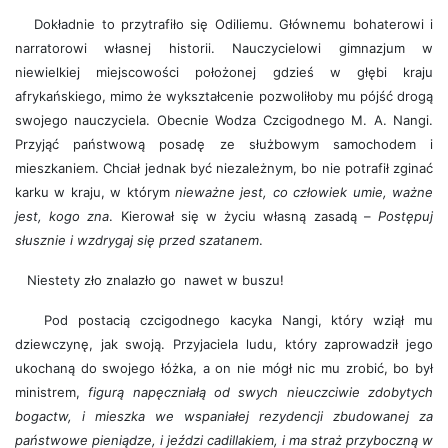
Dokładnie to przytrafiło się Odiliemu. Głównemu bohaterowi i
narratorowi własnej historii. Nauczycielowi gimnazjum w
niewielkiej miejscowości położonej gdzieś w głębi kraju
afrykańskiego, mimo że wykształcenie pozwoliłoby mu pójść drogą
swojego nauczyciela. Obecnie Wodza Czcigodnego M. A. Nangi.
Przyjąć państwową posadę ze służbowym samochodem i
mieszkaniem. Chciał jednak być niezależnym, bo nie potrafił zginać
karku w kraju, w którym
nieważne jest, co człowiek umie, ważne
jest, kogo zna
. Kierował się w życiu własną zasadą –
Postępuj
słusznie i wzdrygaj się przed szatanem
.
Niestety zło znalazło go nawet w buszu!
Pod postacią czcigodnego kacyka Nangi, który wziął mu
dziewczynę, jak swoją. Przyjaciela ludu, który zaprowadził jego
ukochaną do swojego łóżka, a on nie mógł nic mu zrobić, bo był
ministrem,
figurą napęczniałą od swych nieuczciwie zdobytych
bogactw, i mieszka we wspaniałej rezydencji zbudowanej za
państwowe pieniądze, i jeździ cadillakiem, i ma straż przyboczną w