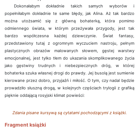
Dokonałabym dokładnie takich samych wyborów i
popełniłabym dokładnie te same błędy, jak Alina. Aż tak bardzo
można utożsamić się z główną bohaterką, która pomimo
odmiennego świata, w którym przeżywała przygody, jest tak
bardzo współczesna każdej dziewczynie. Świat fantasy,
przedstawiony tutaj z ogromnym wyczuciem nastroju, pełnym
plastycznych obrazów malowanych słowem, gęstej warstwy
emocjonalnej, jest tylko tłem do ukazania skomplikowanego życia
jako gęstwiny trudnych i niebezpiecznych dróg, w której
bohaterka szuka własnej drogi do prawdy. Jej busolą jest sumienie
kierowane przez dobro, przyjaźń i miłość. O tym, czy nadal będzie
prowadziło słuszną drogą, w kolejnych częściach trylogii z grafiką
pięknie oddającą rosyjski klimat powieści:
Zdania pisane kursywą są cytatami pochodzącymi z książki.
Fragment książki