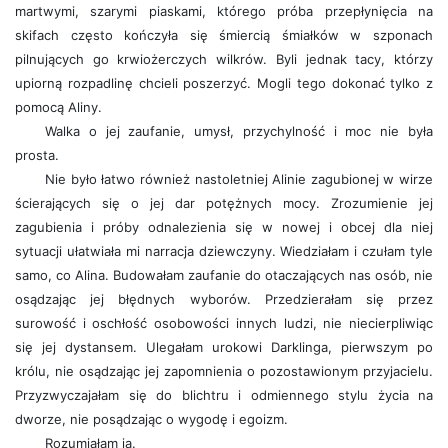
martwymi, szarymi piaskami, którego próba przepłynięcia na
skifach często kończyła się śmiercią śmiałków w szponach
pilnujących go krwiożerczych wilkrów. Byli jednak tacy, którzy
upiorną rozpadlinę chcieli poszerzyć. Mogli tego dokonać tylko z
pomocą Aliny.
Walka o jej zaufanie, umysł, przychylność i moc nie była
prosta.
Nie było łatwo również nastoletniej Alinie zagubionej w wirze
ścierających się o jej dar potężnych mocy. Zrozumienie jej
zagubienia i próby odnalezienia się w nowej i obcej dla niej
sytuacji ułatwiała mi narracja dziewczyny. Wiedziałam i czułam tyle
samo, co Alina. Budowałam zaufanie do otaczających nas osób, nie
osądzając jej błędnych wyborów. Przedzierałam się przez
surowość i oschłość osobowości innych ludzi, nie niecierpliwiąc
się jej dystansem. Ulegałam urokowi Darklinga, pierwszym po
królu, nie osądzając jej zapomnienia o pozostawionym przyjacielu.
Przyzwyczajałam się do blichtru i odmiennego stylu życia na
dworze, nie posądzając o wygodę i egoizm.
Rozumiałam ją.