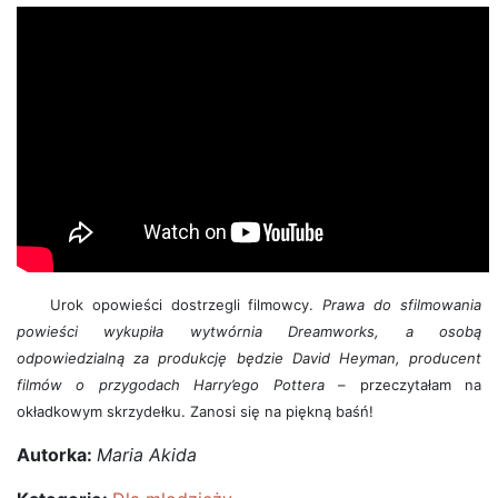
Urok opowieści dostrzegli filmowcy.
Prawa do sfilmowania
powieści wykupiła wytwórnia Dreamworks, a osobą
odpowiedzialną za produkcję będzie David Heyman, producent
filmów o przygodach Harry’ego Pottera
– przeczytałam na
okładkowym skrzydełku. Zanosi się na piękną baśń!
Autorka:
Maria Akida