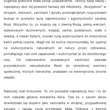
sugestia graficzna miała swoje uzasadnienie. Tworzy bazę fabuły i
największy atut tej powieści fantasy dla młodzieży. „Rosyjskość” w
strojach, imionach, zwrotach i języku przesiąkniętym rusycyzmami
buduje w powieści aurę tajemniczości i egzotyczności carskiej
Rosji. Wszystko to, co kojarzy się z dawną Rosją, pełną wierzeń,
wpływowych duchownych, książąt, carów, poddanych, walki o
władzę, a nawet Syberii, zostało tutaj wykorzystane do stworzenia
baśni pełnej czarów. Magii nie do końca niezrozumiałej, bo opartej
na wykorzystaniu naturalnych sił natury przez człowieka,
potrafiącego nad nimi zapanować i wykorzystać je do określonego
celu. Od odpowiednio posiadanych zdolności zależała
przynależność mieszkańców Ravki do określonej warstwy
społecznej, których hierarchię znalazłam na wewnętrznej stronie
okładki:
Najwyżej stali Griszowie. To oni posiadali największą moc i to do
nich należała główna bohaterka Alina. Tyle że o swoim darze
dowiedziała się dopiero jako nastolatka w skrajnej, przypadkowej
sytuacji – ratując życie przyjaciela, Mala. Chłopca, z którym