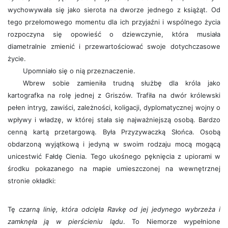
wychowywała się jako sierota na dworze jednego z książąt. Od
tego przełomowego momentu dla ich przyjaźni i wspólnego życia
rozpoczyna się opowieść o dziewczynie, która musiała
diametralnie zmienić i przewartościować swoje dotychczasowe
życie.
Upomniało się o nią przeznaczenie.
Wbrew sobie zamieniła trudną służbę dla króla jako
kartografka na rolę jednej z Griszów. Trafiła na dwór królewski
pełen intryg, zawiści, zależności, koligacji, dyplomatycznej wojny o
wpływy i władzę, w której stała się najważniejszą osobą. Bardzo
cenną kartą przetargową. Była Przyzywaczką Słońca. Osobą
obdarzoną wyjątkową i jedyną w swoim rodzaju mocą mogącą
unicestwić Fałdę Cienia. Tego ukośnego pęknięcia z upiorami w
środku pokazanego na mapie umieszczonej na wewnętrznej
stronie okładki:
Tę
czarną linię, która odcięła Ravkę od jej jedynego wybrzeża i
zamknęła ją w pierścieniu lądu
. To Niemorze wypełnione