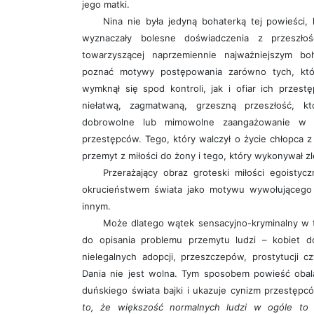
jego matki.
Nina nie była jedyną bohaterką tej powieści,
wyznaczały bolesne doświadczenia z przeszłości
towarzyszącej naprzemiennie najważniejszym boh
poznać motywy postępowania zarówno tych, któ
wymknął się spod kontroli, jak i ofiar ich przest
niełatwą, zagmatwaną, grzeszną przeszłość, k
dobrowolne lub mimowolne zaangażowanie w 
przestępców. Tego, który walczył o życie chłopca z m
przemyt z miłości do żony i tego, który wykonywał zl
Przerażający obraz groteski miłości egoistycz
okrucieństwem świata jako motywu wywołującego 
innym.
Może dlatego wątek sensacyjno-kryminalny w t
do opisania problemu przemytu ludzi – kobiet d
nielegalnych adopcji, przeszczepów, prostytucji c
Dania nie jest wolna. Tym sposobem powieść obal
duńskiego świata bajki i ukazuje cynizm przestępc
to, że większość normalnych ludzi w ogóle to 