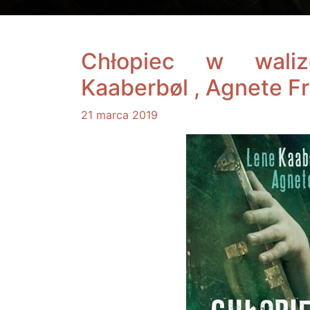
Chłopiec w wali
Kaaberbøl , Agnete Fr
21 marca 2019