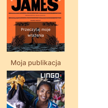
Wstecz
Dalej
Przeczytaj moje
wrażenia
Moja publikacja