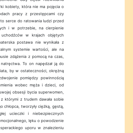
ki kobiety, która nie ma pojęcia o
odach pracy z przestępcami czy
 to serce do ratowania ludzi przed
ch i w potrzebie, na cierpienie
a uchodźców w krajach objętych
ohaterska postawa nie wynikała z
lnym systemie wartości, ale na
musie zdążenia z pomocą na czas,
 natręctwa. To on napędzał ją do
iata, by w ostateczności, okrężną
ozdwojenie pomiędzy powinnością
mienia wobec męża i dzieci, od
swojej obsesji bycia superwomen,
, z którymi z trudem dawała sobie
o chłopca, tworzyły ciężką, gęstą,
łej ucieczki i niebezpiecznych
 emocjonalnego, lęku o powodzenie
desperackiego uporu w znalezieniu