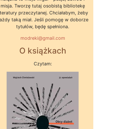
misja. Tworzę tutaj osobistą bibliotekę
iteratury przeczytanej. Chciałabym, żeby
ażdy taką miał. Jeśli pomogę w doborze
tytułów, będę spełniona.
modreki@gmail.com
O książkach
Czytam: