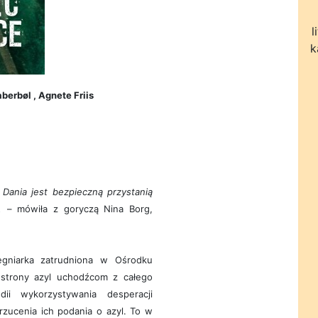
l
k
erbøl , Agnete Friis
Dania jest bezpieczną przystanią
.
– mówiła z goryczą Nina Borg,
lęgniarka zatrudniona w Ośrodku
strony azyl uchodźcom z całego
ii wykorzystywania desperacji
ucenia ich podania o azyl. To w