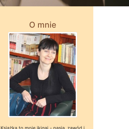
O mnie
Książka to moje ikigai - pasja, zawód i