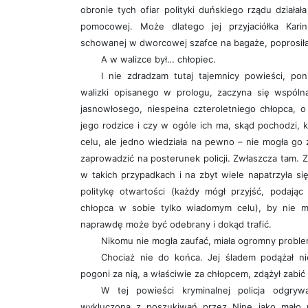
obronie tych ofiar polityki duńskiego rządu działała
pomocowej. Może dlatego jej przyjaciółka Karin
schowanej w dworcowej szafce na bagaże, poprosiła
A w walizce był… chłopiec.
I nie zdradzam tutaj tajemnicy powieści, po
walizki opisanego w prologu, zaczyna się wspólna
jasnowłosego, niespełna czteroletniego chłopca, o
jego rodzice i czy w ogóle ich ma, skąd pochodzi, k
celu, ale jedno wiedziała na pewno – nie mogła go
zaprowadzić na posterunek policji. Zwłaszcza tam. 
w takich przypadkach i na zbyt wiele napatrzyła 
politykę otwartości (każdy mógł przyjść, podają
chłopca w sobie tylko wiadomym celu), by nie m
naprawdę może być odebrany i dokąd trafić.
Nikomu nie mogła zaufać, miała ogromny problem
Chociaż nie do końca. Jej śladem podążał n
pogoni za nią, a właściwie za chłopcem, zdążył zabić 
W tej powieści kryminalnej policja odgryw
wykluczona z poszukiwań przez Ninę jako mało p