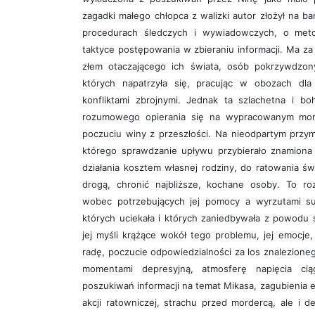
zagadki małego chłopca z walizki autor złożył na bar
procedurach śledczych i wywiadowczych, o met
taktyce postępowania w zbieraniu informacji. Ma za
złem otaczającego ich świata, osób pokrzywdzony
których napatrzyła się, pracując w obozach dl
konfliktami zbrojnymi. Jednak ta szlachetna i b
rozumowego opierania się na wypracowanym mora
poczuciu winy z przeszłości. Na nieodpartym przy
którego sprawdzanie upływu przybierało znamiona
działania kosztem własnej rodziny, do ratowania św
drogą, chronić najbliższe, kochane osoby. To r
wobec potrzebujących jej pomocy a wyrzutami su
których uciekała i których zaniedbywała z powodu 
jej myśli krążące wokół tego problemu, jej emocje
radę, poczucie odpowiedzialności za los znalezioneg
momentami depresyjną, atmosferę napięcia ciąg
poszukiwań informacji na temat Mikasa, zagubienia
akcji ratowniczej, strachu przed mordercą, ale i 