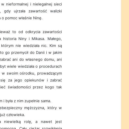
 w nieformalnej i nielegalnej sieci
, gdy ujrzała zawartość walizki
 o pomoc właśnie Ninę.
nieważ to od odkrycia zawartości
 historia Niny i Mikasa. Małego,
 którym nie wiedziała nic. Kim są
to go przemycił do Danii i w jakim
 zabrać ani do własnego domu, ani
Zbyt wiele wiedziała o procedurach
się w swoim ośrodku, prowadzącym
c się za jego opiekunów i zabrać
ieć świadomości przez kogo tak
 i była z nim zupełnie sama.
iebezpieczny mężczyzna, który w
już człowieka.
a niewielką rolę, a nawet jest
omocna. Cały ciężar rozwikłania