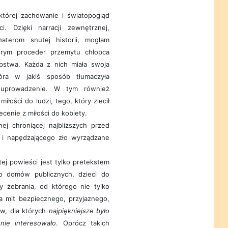
 której zachowanie i światopogląd
. Dzięki narracji zewnętrznej,
aterom snutej historii, mogłam
rym proceder przemytu chłopca
ępstwa. Każda z nich miała swoja
tóra w jakiś sposób tłumaczyła
uprowadzenie. W tym również
iłości do ludzi, tego, który zlecił
ecenie z miłości do kobiety.
nej chroniącej najbliższych przed
i napędzającego zło wyrządzane
ej powieści jest tylko pretekstem
o domów publicznych, dzieci do
zy żebrania, od którego nie tylko
a mit bezpiecznego, przyjaznego,
ów, dla których
najpiękniejsze było
nie interesowało
. Oprócz takich