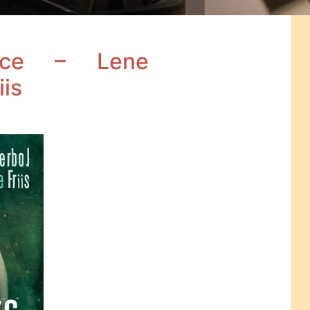
zce – Lene
iis