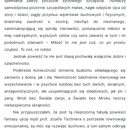
spełniania zależy poczucie życiowego szczęścia. Tłumaczy
samobójstwa pozornie szczęśliwych matek, nagłe odejście ojca od
żony i dzieci, ciągły przymus wędrówek duchowych i fizycznych,
braterską zazdrość o siostrę, niechęć do nieznanego,
samonakręcającą się spiralę nienawiści, poświęcenie miłości w
imię nadrzędnych, wyższych celów czy sens zawarty w tych i im
podobnych zdaniach –
Miłość to nie jest coś, co po prostu
czujesz. To coś, co robisz
.
Jednak powieść ta nie jest ślepą pochwałą wyłącznie dobra i
szlachetności.
Podkreśla konieczność istnienia dualizmu składającego się
zarówno z dobra, jak i zła. Niemożność zaistnienia równowagi we
wszechświecie i w psychice ludzkiej bez tych dwóch, skrajnych,
antagonistycznych, ale uzupełniających się składowych, jak yin i
yang. Mrok bez Światła cierpi, a Światło bez Mroku tworzy
niebezpieczne skrajności.
Nie przypuszczałam, że pod tą niepozorną fabułą powieści
fantasy ujrzę myśl prof. Józefa Tischnera o potrzebie równowagi
emocjonalnej, by móc się rozwijać duchowo, a tym samym odkryję