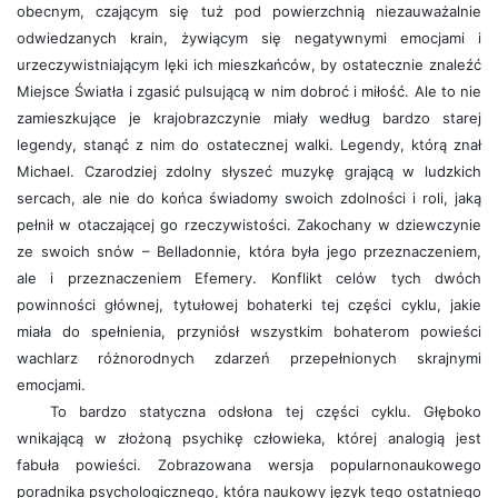
obecnym, czającym się tuż pod powierzchnią niezauważalnie
odwiedzanych krain, żywiącym się negatywnymi emocjami i
urzeczywistniającym lęki ich mieszkańców, by ostatecznie znaleźć
Miejsce Światła i zgasić pulsującą w nim dobroć i miłość. Ale to nie
zamieszkujące je krajobrazczynie miały według bardzo starej
legendy, stanąć z nim do ostatecznej walki. Legendy, którą znał
Michael. Czarodziej zdolny słyszeć muzykę grającą w ludzkich
sercach, ale nie do końca świadomy swoich zdolności i roli, jaką
pełnił w otaczającej go rzeczywistości. Zakochany w dziewczynie
ze swoich snów – Belladonnie, która była jego przeznaczeniem,
ale i przeznaczeniem Efemery. Konflikt celów tych dwóch
powinności głównej, tytułowej bohaterki tej części cyklu, jakie
miała do spełnienia, przyniósł wszystkim bohaterom powieści
wachlarz różnorodnych zdarzeń przepełnionych skrajnymi
emocjami.
To bardzo statyczna odsłona tej części cyklu. Głęboko
wnikającą w złożoną psychikę człowieka, której analogią jest
fabuła powieści. Zobrazowana wersja popularnonaukowego
poradnika psychologicznego, która naukowy język tego ostatniego