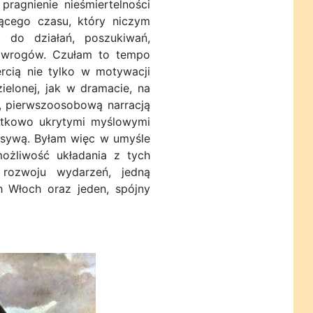
pragnienie nieśmiertelności
ącego czasu, który niczym
 do działań, poszukiwań,
h wrogów. Czułam to tempo
rcią nie tylko w motywacji
ielonej, jak w dramacie, na
, pierwszoosobową narracją
datkowo ukrytymi myślowymi
rsywą. Byłam więc w umyśle
ożliwość układania z tych
 rozwoju wydarzeń, jedną
h Włoch oraz jeden, spójny