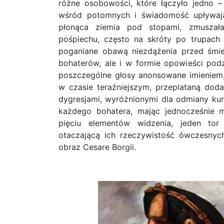
różne osobowości, które łączyło jedno – 
wśród potomnych i świadomość upływaj
płonąca ziemia pod stopami, zmuszała
pośpiechu, często na skróty po trupac
poganiane obawą niezdążenia przed śmie
bohaterów, ale i w formie opowieści podz
poszczególne głosy anonsowane imieniem
w czasie teraźniejszym, przeplataną do
dygresjami, wyróżnionymi dla odmiany ku
każdego bohatera, mając jednocześnie m
pięciu elementów widzenia, jeden tor
otaczającą ich rzeczywistość ówczesnyc
obraz Cesare Borgii.