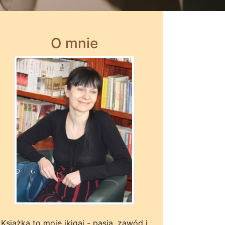
O mnie
Książka to moje ikigai - pasja, zawód i