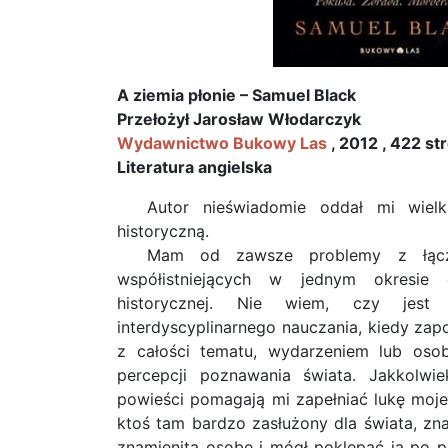
A ziemia płonie – Samuel Black
Przełożył Jarosław Włodarczyk
Wydawnictwo Bukowy Las
, 2012 , 422 st
Literatura angielska
Autor nieświadomie oddał mi wielk
historyczną.
Mam od zawsze problemy z łącz
współistniejących w jednym okresie
historycznej. Nie wiem, czy jes
interdyscyplinarnego nauczania, kiedy z
z całości tematu, wydarzeniem lub osob
percepcji poznawania świata. Jakkolwi
powieści pomagają mi zapełniać lukę moje
ktoś tam bardzo zasłużony dla świata, zna
znamienitą osobę i mógł poklepać ją po p