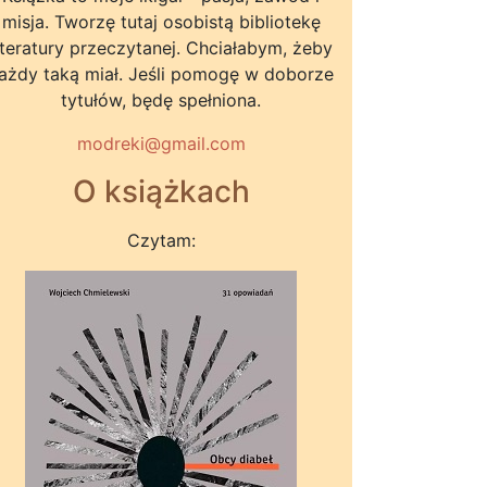
misja. Tworzę tutaj osobistą bibliotekę
iteratury przeczytanej. Chciałabym, żeby
ażdy taką miał. Jeśli pomogę w doborze
tytułów, będę spełniona.
modreki@gmail.com
O książkach
Czytam: