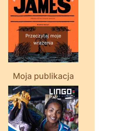
Wstecz
Dalej
Przeczytaj moje
wrażenia
Moja publikacja