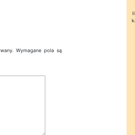
l
k
owany.
Wymagane pola są