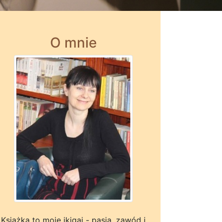
O mnie
Książka to moje ikigai - pasja, zawód i