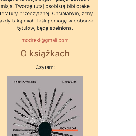
misja. Tworzę tutaj osobistą bibliotekę
iteratury przeczytanej. Chciałabym, żeby
ażdy taką miał. Jeśli pomogę w doborze
tytułów, będę spełniona.
modreki@gmail.com
O książkach
Czytam: