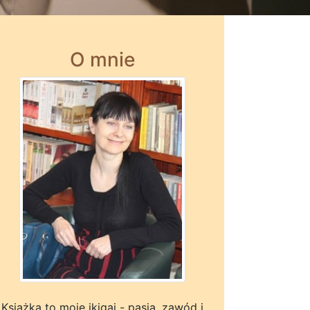
O mnie
Książka to moje ikigai - pasja, zawód i