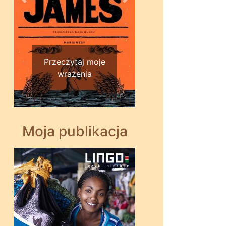
Wstecz
Dalej
Przeczytaj moje
wrażenia
Moja publikacja