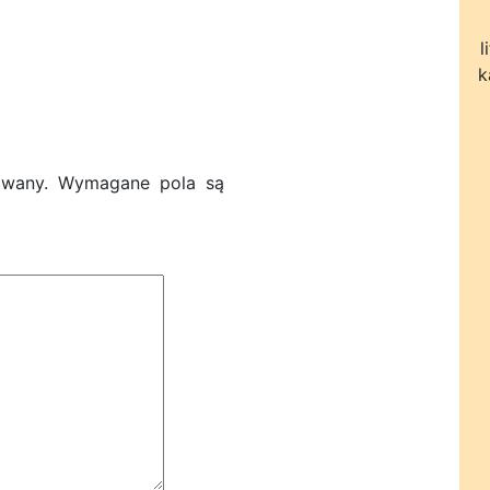
l
k
owany.
Wymagane pola są