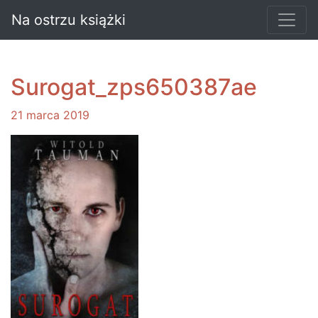
Na ostrzu książki
Surogat_zps650387ae
21 marca 2019