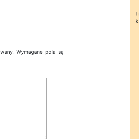
l
k
owany.
Wymagane pola są