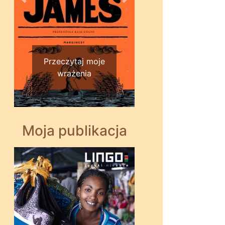
Wstecz
Dalej
Przeczytaj moje
wrażenia
Moja publikacja