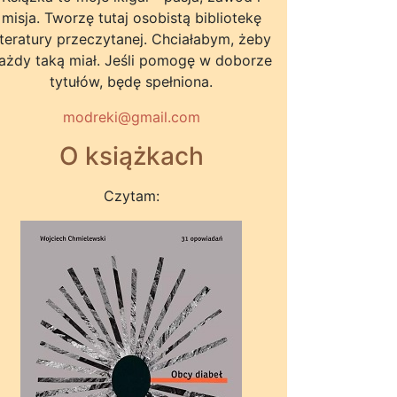
misja. Tworzę tutaj osobistą bibliotekę
iteratury przeczytanej. Chciałabym, żeby
ażdy taką miał. Jeśli pomogę w doborze
tytułów, będę spełniona.
modreki@gmail.com
O książkach
Czytam: