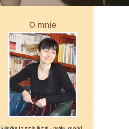
O mnie
Książka to moje ikigai - pasja, zawód i