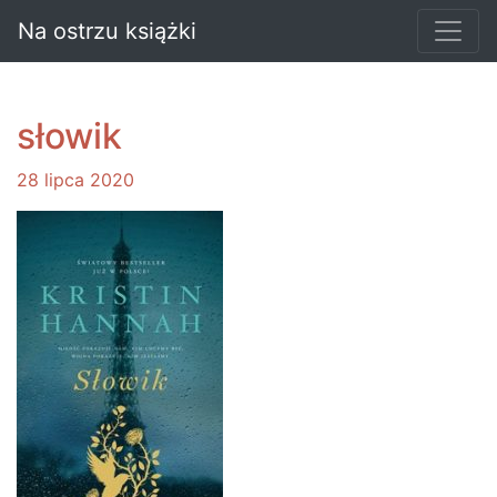
Na ostrzu książki
słowik
28 lipca 2020