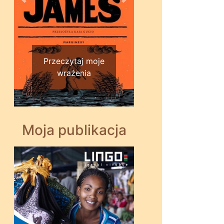
Wstecz
Dalej
Przeczytaj moje
wrażenia
Moja publikacja