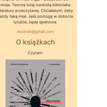
misja. Tworzę tutaj osobistą bibliotekę
iteratury przeczytanej. Chciałabym, żeby
ażdy taką miał. Jeśli pomogę w doborze
tytułów, będę spełniona.
modreki@gmail.com
O książkach
Czytam: