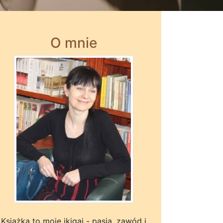
O mnie
Książka to moje ikigai - pasja, zawód i