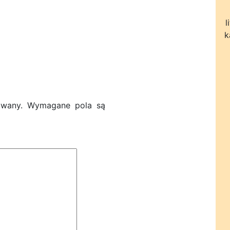
l
k
owany.
Wymagane pola są