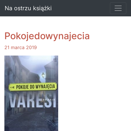
Na ostrzu książki
Pokojedowynajecia
21 marca 2019