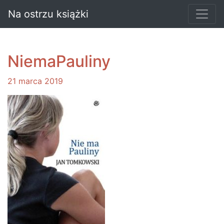
Na ostrzu książki
NiemaPauliny
21 marca 2019