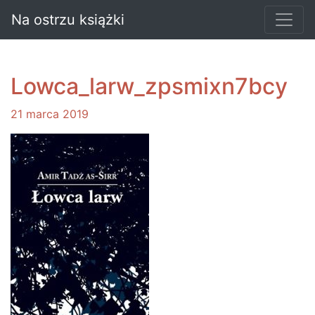
Na ostrzu książki
Lowca_larw_zpsmixn7bcy
21 marca 2019