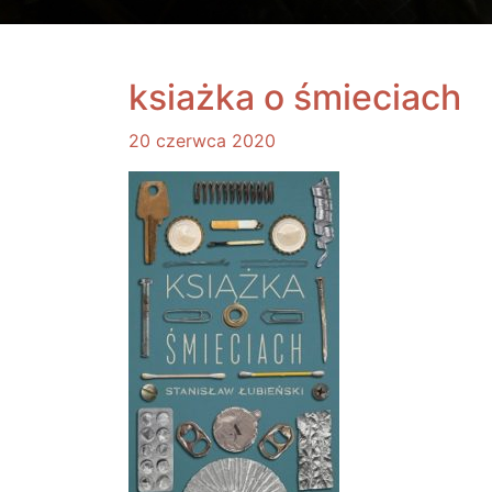
ksiażka o śmieciach
20 czerwca 2020