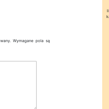
l
k
owany.
Wymagane pola są