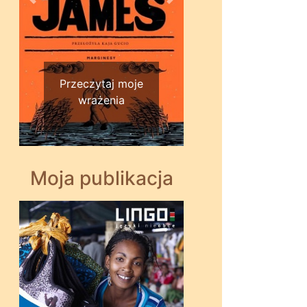
Wstecz
Dalej
Przeczytaj moje
wrażenia
Moja publikacja