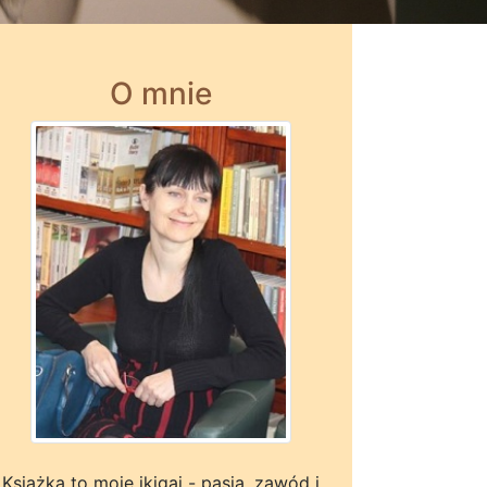
O mnie
Książka to moje ikigai - pasja, zawód i