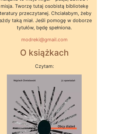
misja. Tworzę tutaj osobistą bibliotekę
iteratury przeczytanej. Chciałabym, żeby
ażdy taką miał. Jeśli pomogę w doborze
tytułów, będę spełniona.
modreki@gmail.com
O książkach
Czytam: