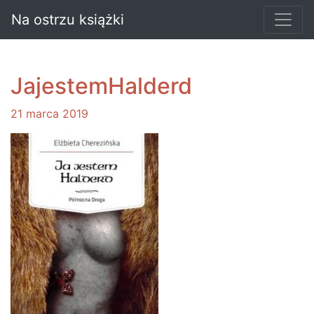
Na ostrzu książki
JajestemHalderd
21 marca 2019