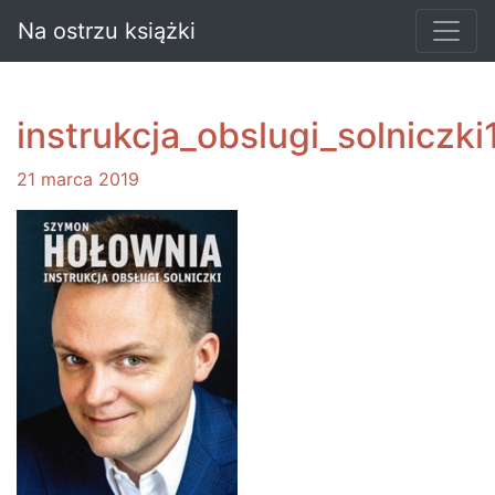
Na ostrzu książki
instrukcja_obslugi_solniczki
21 marca 2019