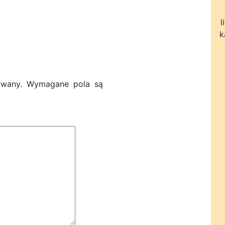
l
k
owany.
Wymagane pola są