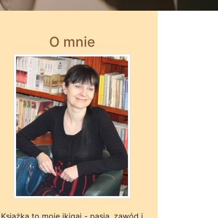
O mnie
Książka to moje ikigai - pasja, zawód i