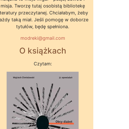
misja. Tworzę tutaj osobistą bibliotekę
iteratury przeczytanej. Chciałabym, żeby
ażdy taką miał. Jeśli pomogę w doborze
tytułów, będę spełniona.
modreki@gmail.com
O książkach
Czytam: