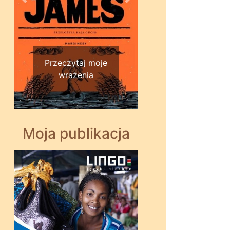
Wstecz
Dalej
Przeczytaj moje
wrażenia
Moja publikacja