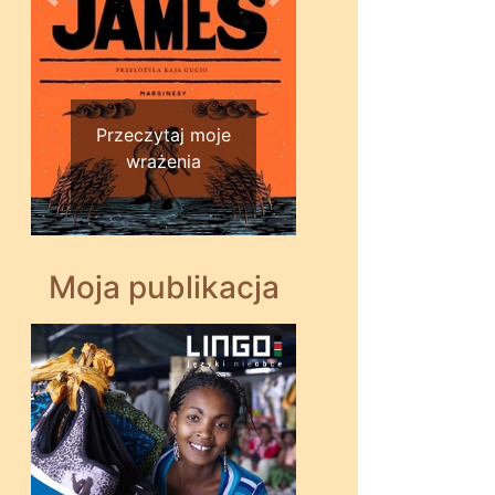
Wstecz
Dalej
Przeczytaj moje
wrażenia
Moja publikacja