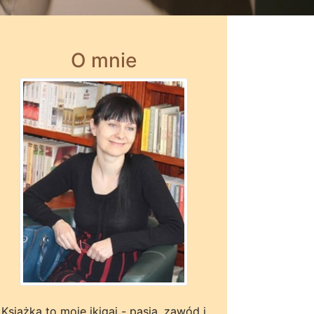
O mnie
Książka to moje ikigai - pasja, zawód i