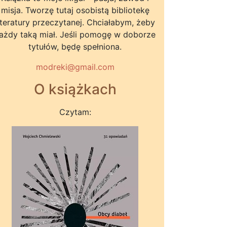
misja. Tworzę tutaj osobistą bibliotekę
iteratury przeczytanej. Chciałabym, żeby
ażdy taką miał. Jeśli pomogę w doborze
tytułów, będę spełniona.
modreki@gmail.com
O książkach
Czytam: