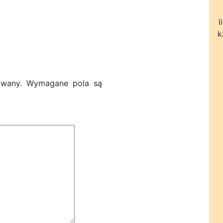
l
k
owany.
Wymagane pola są