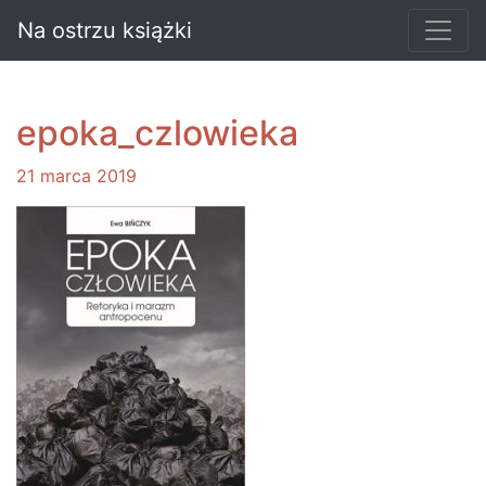
Na ostrzu książki
epoka_czlowieka
21 marca 2019