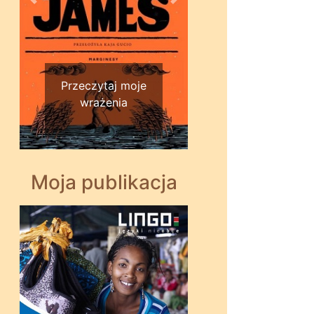
Wstecz
Dalej
Przeczytaj moje
wrażenia
Moja publikacja