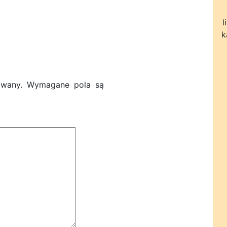
l
k
owany.
Wymagane pola są