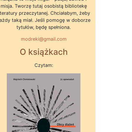
misja. Tworzę tutaj osobistą bibliotekę
iteratury przeczytanej. Chciałabym, żeby
ażdy taką miał. Jeśli pomogę w doborze
tytułów, będę spełniona.
modreki@gmail.com
O książkach
Czytam: