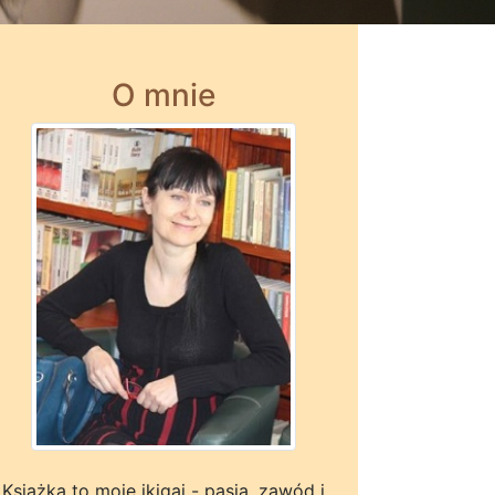
O mnie
Książka to moje ikigai - pasja, zawód i