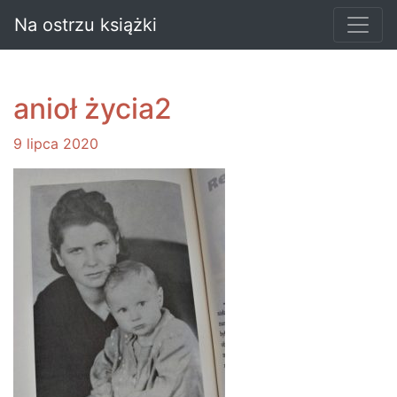
Na ostrzu książki
anioł życia2
9 lipca 2020