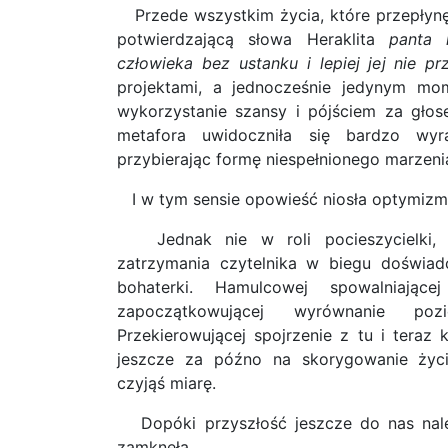
Przede wszystkim życia, które przepłynęł
potwierdzającą słowa Heraklita
panta 
człowieka bez ustanku i lepiej jej nie p
projektami, a jednocześnie jedynym mo
wykorzystanie szansy i pójściem za głos
metafora uwidoczniła się bardzo wyra
przybierając formę niespełnionego marzenia
I w tym sensie opowieść niosła optymizm
Jednak nie w roli pocieszycielki, a
zatrzymania czytelnika w biegu doświa
bohaterki. Hamulcowej spowalniając
zapoczątkowującej wyrównanie po
Przekierowującej spojrzenie z tu i teraz k
jeszcze za późno na skorygowanie życ
czyjąś miarę.
Dopóki przyszłość jeszcze do nas należ
zamknęła.