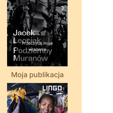
Wstecz
Dalej
Przeczytaj moje
wrażenia
Moja publikacja