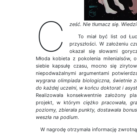
C
ześć. Nie tłumacz się. Wiedz
To miał być list od Łucji
przyszłości. W założeniu
cz
okazał się słowami goryc
Młoda kobieta z pokolenia milenialsów, o
siebie kapsułę czasu, mocno się ziryto
niepodważalnymi argumentami potwierd
wygrana olimpiada biologiczna, świetnie 
do każdej uczelni, w końcu doktorat i asys
Realizowała konsekwentnie założony p
projekt, w którym
ciężko pracowała, gra
poziomy, zbierała punkty, dostawała bonus
weszła na podium
.
W nagrodę otrzymała informację zwrotną,