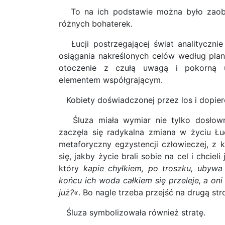
To na ich podstawie można było zaobs
różnych bohaterek.
Łucji postrzegającej świat analityczn
osiągania nakreślonych celów według plan
otoczenie z czułą uwagą i pokorną 
elementem współgrającym.
Kobiety doświadczonej przez los i dopier
Śluza miała wymiar nie tylko dosłown
zaczęła się radykalna zmiana w życiu Łuc
metaforyczny egzystencji człowieczej, z k
się, jakby życie brali sobie na cel i chciel
który
kapie chyłkiem, po troszku, ubywa
końcu ich woda całkiem się przeleje, a oni 
już?«
. Bo nagle trzeba przejść na drugą st
Śluza symbolizowała również stratę.