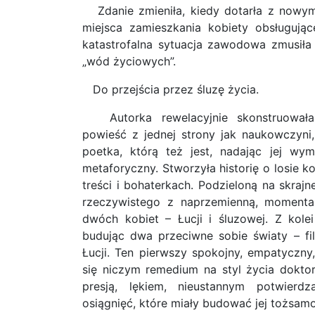
Zdanie zmieniła, kiedy dotarła z now
miejsca zamieszkania kobiety obsługując
katastrofalna sytuacja zawodowa zmusił
„wód życiowych”.
Do przejścia przez śluzę życia.
Autorka rewelacyjnie skonstruowała
powieść z jednej strony jak naukowczyni, 
poetka, którą też jest, nadając jej wym
metaforyczny. Stworzyła historię o losie ko
treści i bohaterkach. Podzieloną na skraj
rzeczywistego z naprzemienną, momentam
dwóch kobiet – Łucji i śluzowej. Z kol
budując dwa przeciwne sobie światy – fil
Łucji. Ten pierwszy spokojny, empatyczny
się niczym remedium na styl życia doktor
presją, lękiem, nieustannym potwierd
osiągnięć, które miały budować jej tożsam