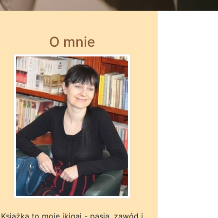
O mnie
Książka to moje ikigai - pasja, zawód i