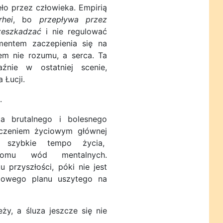
o przez człowieka. Empirią
rhei
, bo
przepływa przez
rzeszkadzać
i nie regulować
mentem zaczepienia się na
em nie rozumu, a serca. Ta
źnie w ostatniej scenie,
 Łucji.
.
 brutalnego i bolesnego
dczeniem życiowym głównej
ej szybkie tempo życia,
ziomu wód mentalnych.
u przyszłości, póki nie jest
iowego planu uszytego na
y, a śluza jeszcze się nie