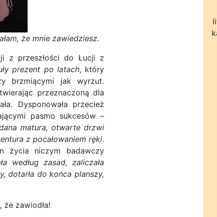
l
k
iałam, że mnie zawiedziesz.
 z przeszłości do Łucji z
uły prezent po latach
, który
zy brzmiącymi jak wyrzut.
twierając przeznaczoną dla
wała. Dysponowała przecież
zającymi pasmo sukcesów –
zdana matura, otwarte drzwi
tentura z pocałowaniem ręki
.
lan życia niczym badawczy
ła według zasad, zaliczała
y, dotarła do końca planszy,
 że zawiodła!