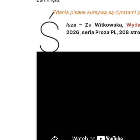
Zdania pisane kursywą są cytatami p
Ś
luza
– Zu Witkowska,
Wyda
2026, seria Proza PL, 208 stron