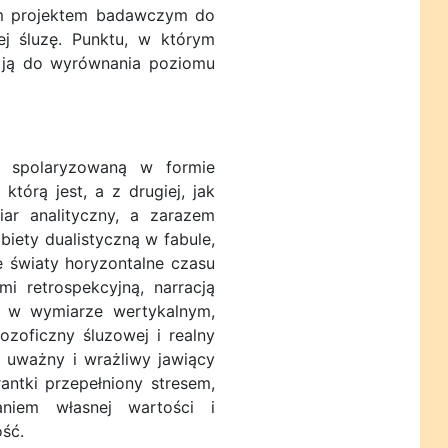
ym projektem badawczym do
ej śluzę. Punktu, w którym
a ją do wyrównania poziomu
 spolaryzowaną w formie
którą jest, a z drugiej, jak
iar analityczny, a zarazem
biety dualistyczną w fabule,
ne światy horyzontalne czasu
i retrospekcyjną, narracją
ei w wymiarze wertykalnym,
ozoficzny śluzowej i realny
, uważny i wrażliwy jawiący
antki przepełniony stresem,
zaniem własnej wartości i
ość.