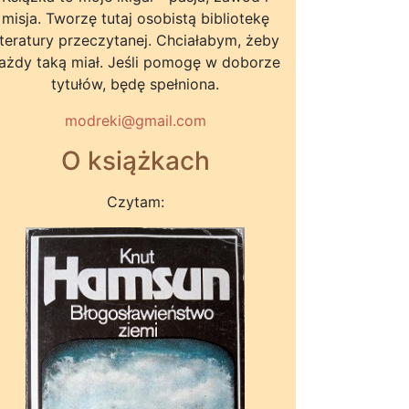
misja. Tworzę tutaj osobistą bibliotekę
iteratury przeczytanej. Chciałabym, żeby
ażdy taką miał. Jeśli pomogę w doborze
tytułów, będę spełniona.
modreki@gmail.com
O książkach
Czytam: