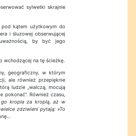
erwować sylwetki skrajnie
ie pod kątem użytkowym do
era i śluzowej obserwującej
uważnością, by być jego
o wchodzącej na tę ścieżkę.
y, geograficzny, w którym
ji, ale również przepięknie
tórą ludzie „walczą, mocują
i je pokonać”. Również czasu,
 go kropla za kroplą, aż w
wielce zdziwieni pytają: »To
ronę…