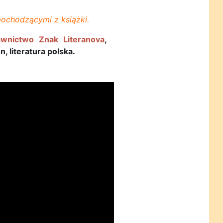
ochodzącymi z książki.
wnictwo Znak Literanova
,
, literatura polska.