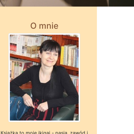
O mnie
Książka to moje ikigai - pasja, zawód i