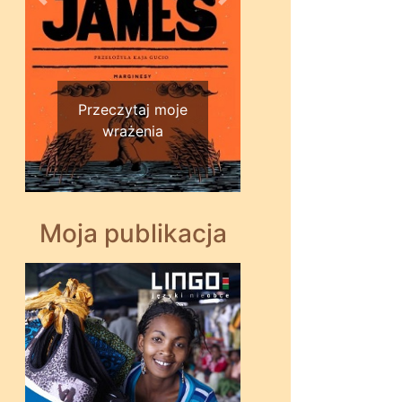
Wstecz
Dalej
Przeczytaj moje
wrażenia
Moja publikacja