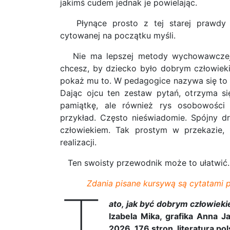
jakimś cudem jednak je powielając.
Płynące prosto z tej starej prawdy 
cytowanej na początku myśli.
Nie ma lepszej metody wychowawczej n
chcesz, by dziecko było dobrym człowiek
pokaż mu to. W pedagogice nazywa się to
Dając ojcu ten zestaw pytań, otrzyma si
pamiątkę, ale również rys osobowości
przykład. Często nieświadomie. Spójny 
człowiekiem. Tak prostym w przekazie
realizacji.
Ten swoisty przewodnik może to ułatwić.
Zdania pisane kursywą są cytatami p
T
ato, jak być dobrym człowieki
Izabela Mika, grafika Anna 
2026, 176 stron, literatura pol