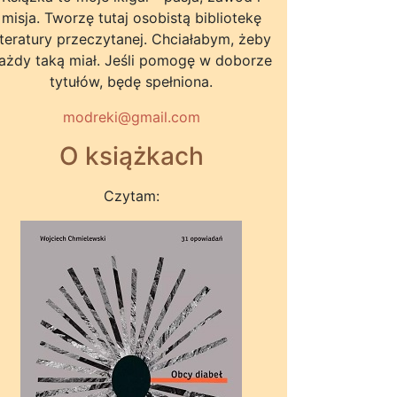
misja. Tworzę tutaj osobistą bibliotekę
iteratury przeczytanej. Chciałabym, żeby
ażdy taką miał. Jeśli pomogę w doborze
tytułów, będę spełniona.
modreki@gmail.com
O książkach
Czytam: