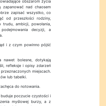
powiadające obszarom życia
ają zapanować nad chaosem
obrze zapisać wszystko, co
ć od przeszłości rodziny,
o trudu, ambicji, powołania,
 podejmowania decyzji, a
a.
ąd i z czym powinno pójść
 nawet bolesne, dotykają
i, refleksje i opisy zdarzeń
 przeznaczonych miejscach.
ów lub tabelki.
zachęca do notowania.
uduje poczucie czystości i
szenia myślowej burzy, a z