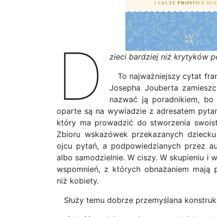
D
zieci bardziej niż krytyków 
To najważniejszy cytat fran
Josepha Jouberta zamieszc
nazwać ją poradnikiem, bo 
oparte są na wywiadzie z adresatem pytan
który ma prowadzić do stworzenia swois
Zbioru wskazówek przekazanych dzieck
ojcu pytań, a podpowiedzianych przez au
albo samodzielnie. W ciszy. W skupieniu i w
wspomnień, z których obnażaniem mają p
niż kobiety.
Służy temu dobrze przemyślana konstrukcj