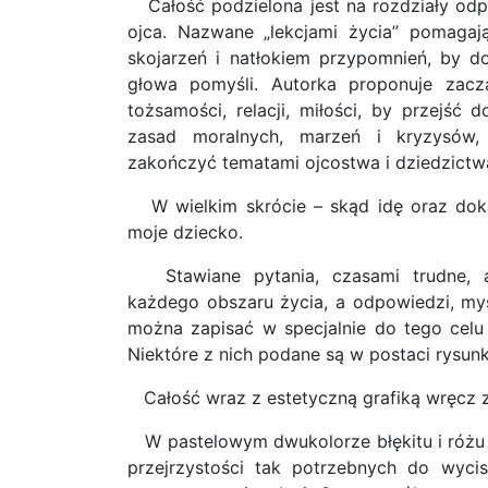
Całość podzielona jest na rozdziały od
ojca. Nazwane „lekcjami życia” pomag
skojarzeń i natłokiem przypomnień, by d
głowa pomyśli. Autorka proponuje zaczą
tożsamości, relacji, miłości, by przejść d
zasad moralnych, marzeń i kryzysów,
zakończyć tematami ojcostwa i dziedzictw
W wielkim skrócie – skąd idę oraz dok
moje dziecko.
Stawiane pytania, czasami trudne, a
każdego obszaru życia, a odpowiedzi, myśl
można zapisać w specjalnie do tego celu
Niektóre z nich podane są w postaci rysunk
Całość wraz z estetyczną grafiką wręcz 
W pastelowym dwukolorze błękitu i różu b
przejrzystości tak potrzebnych do wyci