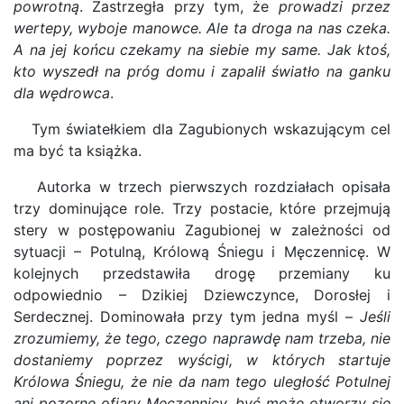
powrotną
. Zastrzegła przy tym, że
prowadzi przez
wertepy, wyboje manowce. Ale ta droga na nas czeka.
A na jej końcu czekamy na siebie my same. Jak ktoś,
kto wyszedł na próg domu i zapalił światło na ganku
dla wędrowca
.
Tym światełkiem dla Zagubionych wskazującym cel
ma być ta książka.
Autorka w trzech pierwszych rozdziałach opisała
trzy dominujące role. Trzy postacie, które przejmują
stery w postępowaniu Zagubionej w zależności od
sytuacji – Potulną, Królową Śniegu i Męczennicę. W
kolejnych przedstawiła drogę przemiany ku
odpowiednio – Dzikiej Dziewczynce, Dorosłej i
Serdecznej. Dominowała przy tym jedna myśl –
Jeśli
zrozumiemy, że tego, czego naprawdę nam trzeba, nie
dostaniemy poprzez wyścigi, w których startuje
Królowa Śniegu, że nie da nam tego uległość Potulnej
ani pozorne ofiary Męczennicy, być może otworzy się