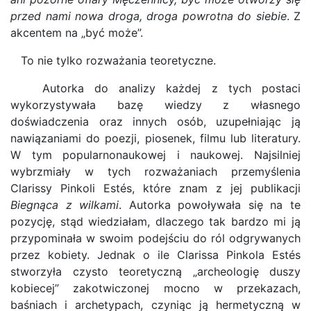
przed nami nowa droga, droga powrotna do siebie
. Z
akcentem na „być może”.
To nie tylko rozważania teoretyczne.
Autorka do analizy każdej z tych postaci
wykorzystywała bazę wiedzy z własnego
doświadczenia oraz innych osób, uzupełniając ją
nawiązaniami do poezji, piosenek, filmu lub literatury.
W tym popularnonaukowej i naukowej. Najsilniej
wybrzmiały w tych rozważaniach przemyślenia
Clarissy Pinkoli Estés, które znam z jej publikacji
Biegnąca z wilkami
. Autorka powoływała się na te
pozycję, stąd wiedziałam, dlaczego tak bardzo mi ją
przypominała w swoim podejściu do ról odgrywanych
przez kobiety. Jednak o ile Clarissa Pinkola Estés
stworzyła czysto teoretyczną „archeologię duszy
kobiecej” zakotwiczonej mocno w przekazach,
baśniach i archetypach, czyniąc ją hermetyczną w